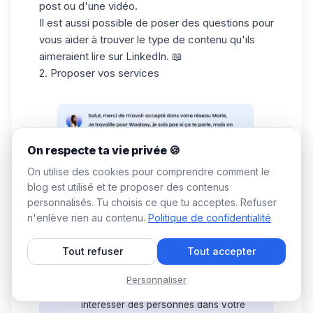
post ou d'une vidéo.
Il est aussi possible de poser des questions pour
vous aider à trouver le type de contenu qu'ils
aimeraient lire sur LinkedIn. 📖
2. Proposer vos services
On respecte ta vie privée 🍪
On utilise des cookies pour comprendre comment le
blog est utilisé et te proposer des contenus
personnalisés. Tu choisis ce que tu acceptes. Refuser
Salut, merci de m'avoir accepté dans
n'enlève rien au contenu.
Politique de confidentialité
votre réseau {{prénom}},
Je travaille pour {{nom de la société}},
Tout refuser
Tout accepter
je sais pas si ça vous parle, mais on
développe {{produit}}.
Personnaliser
💡
C'est quelque chose qui pourrait
intéresser des personnes dans votre