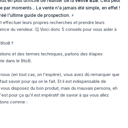
plus en plus difficile de réaliser de la
vente B2B
. Cela peut
 par moments... La vente n'a jamais été simple, en effet !
éé l'ultime
guide de prospection
. ⚡
t effectuer leurs propres recherches et prendre leurs
uence du vendeur. 🤔 Voici donc 5 conseils pour vous aider à
 BtoB ?
itions et des termes techniques, parlons des étapes
nte dans le BtoB.
nous (en tout cas, on l'espère), vous avez dû remarquer que
faut savoir pour qui on le fait. Et il est indispensable de
 si vous disposez du bon produit, mais du mauvais persona, eh
est pour ça qu'il est impératif de savoir à qui vous allez
ations comme :