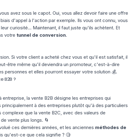
us avez sous le capot. Oui, vous allez devoir faire une offre
iais d'appel à l'action par exemple. Ils vous ont connu, vous
leur curiosité… Maintenant, il faut juste qu'ils achètent. Et
ans votre
tunnel de conversion
.
ion. Si votre client a acheté chez vous et qu'il est satisfait, il
eut-être même qu'il deviendra un promoteur, c'est-à-dire
res personnes et elles pourront essayer votre solution 💰.
e B2B ?
à entreprise
, la vente B2B désigne les entreprises qui
principalement à des entreprises plutôt qu'à des particuliers
s complexe que la vente B2C, avec des valeurs de
s de
vente
plus longs. 🌀
olué ces dernières années, et les anciennes
méthodes de
s qu'est-ce que cela signifie ? 🧐