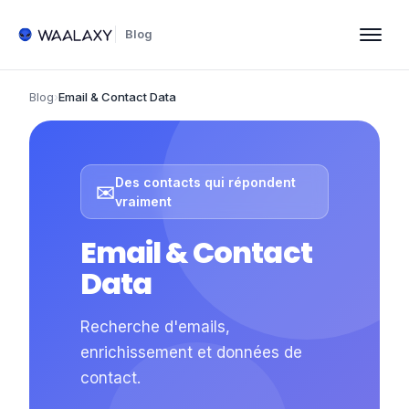
Blog
Blog
›
Email & Contact Data
Des contacts qui répondent
✉️
vraiment
Email & Contact
Data
Recherche d'emails,
enrichissement et données de
contact.