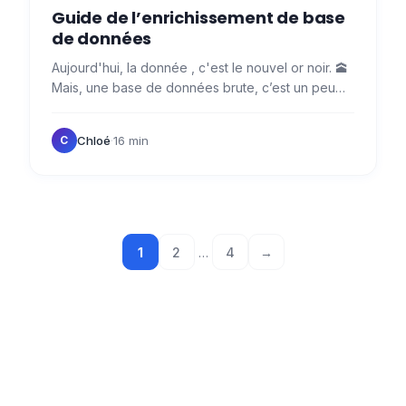
Guide de l’enrichissement de base
de données
Aujourd'hui, la donnée , c'est le nouvel or noir. 🕋
Mais, une base de données brute, c’est un peu
comme creuser sans plan : vous risquez de
passer à côté des…
Chloé
·
16 min
C
1
2
…
4
→