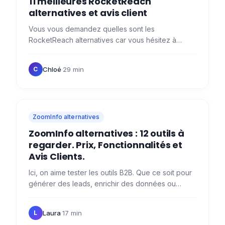
11 meilleures RocketReach
alternatives et avis client
Vous vous demandez quelles sont les
RocketReach alternatives car vous hésitez à
choisir le choisir et à l’intégrer dans votre stack de
prospection ? 🤔 On vous…
Chloé
·
29 min
C
ZoomInfo alternatives
ZoomInfo alternatives : 12 outils à
regarder. Prix, Fonctionnalités et
Avis Clients.
Ici, on aime tester les outils B2B. Que ce soit pour
générer des leads, enrichir des données ou
automatiser sa prospection, on aime tester ce qui
se fait de…
Laura
·
17 min
L