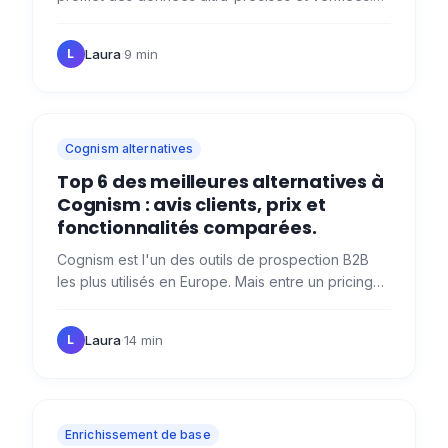
En théorie, ça a l'air parfait. Mais, est-ce que ça
tient la…
Laura
·
9 min
L
Cognism alternatives
Top 6 des meilleures alternatives à
Cognism : avis clients, prix et
fonctionnalités comparées.
Cognism est l'un des outils de prospection B2B
les plus utilisés en Europe. Mais entre un pricing
opaque, des données parfois obsolètes et des
contrats annuels…
Laura
·
14 min
L
Enrichissement de base