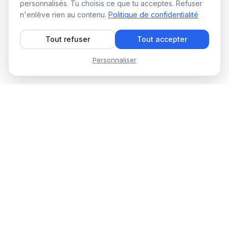
personnalisés. Tu choisis ce que tu acceptes. Refuser
n'enlève rien au contenu.
Politique de confidentialité
Tout refuser
Tout accepter
Personnaliser
WAALAXY Blog
Des guides concrets, des
stratégies testées, zéro blabla
corporate. Pour remplir ton pipe
en 10 minutes par jour.
© 2026 Waalaxy. Tous droits réservés.