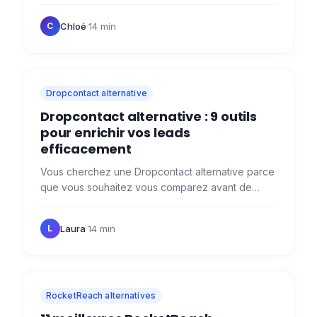
tentant, surtout quand la pression monte et que le
pipeline doit se…
Chloé
·
14 min
C
Dropcontact alternative
Dropcontact alternative : 9 outils
pour enrichir vos leads
efficacement
Vous cherchez une Dropcontact alternative parce
que vous souhaitez vous comparez avant de
vous lancer ? Bonne idée ! 😇 Dropcontact, c'est
bien. Mais selon vos…
Laura
·
14 min
L
RocketReach alternatives