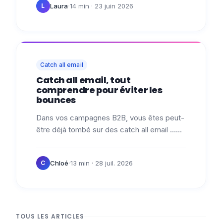
·
Laura
14 min
· 23 juin 2026
L
Catch all email
Catch all email, tout
comprendre pour éviter les
bounces
Dans vos campagnes B2B, vous êtes peut-
être déjà tombé sur des catch all email …
ces adresses qui acceptent tous les
messages envoyés à un domaine, même
·
Chloé
13 min
· 28 juil. 2026
C
quand…
TOUS LES ARTICLES