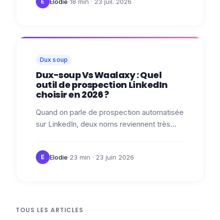
·
Elodie
18 min
· 23 juil. 2026
E
Dux soup
Dux-soup Vs Waalaxy : Quel
outil de prospection LinkedIn
choisir en 2026 ?
Quand on parle de prospection automatisée
sur LinkedIn, deux noms reviennent très
souvent : Dux-Soup et Waalaxy ! Ces deux
outils vous permettent de gagner du…
·
Elodie
23 min
· 23 juin 2026
E
TOUS LES ARTICLES