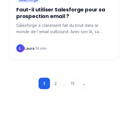
Salesforge
Faut-il utiliser Salesforge pour sa
prospection email ?
Salesforge a clairement fait du bruit dans le
monde de l'email outbound. Avec son IA, sa
gestion multibox, son suivi de délivrabilité et
autres…
Laura
·
14 min
L
1
2
…
11
→