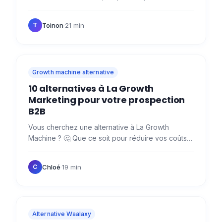
marché... 😮‍💨 Mais vous hésitez entre Dripify vs
Waalaxy ? 😬 😉…
Toinon
·
21 min
T
Growth machine alternative
10 alternatives à La Growth
Marketing pour votre prospection
B2B
Vous cherchez une alternative à La Growth
Machine ? 🤔 Que ce soit pour réduire vos coûts,
améliorer votre délivrabilité email, sécuriser vos
automatisations…
Chloé
·
19 min
C
Alternative Waalaxy