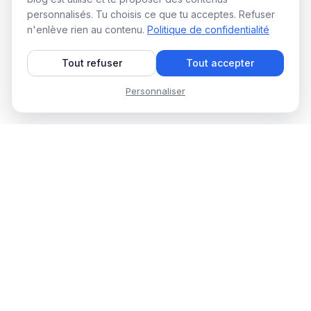
personnalisés. Tu choisis ce que tu acceptes. Refuser
n'enlève rien au contenu.
Politique de confidentialité
Tout refuser
Tout accepter
Personnaliser
WAALAXY Blog
Des guides concrets, des
stratégies testées, zéro blabla
corporate. Pour remplir ton pipe
en 10 minutes par jour.