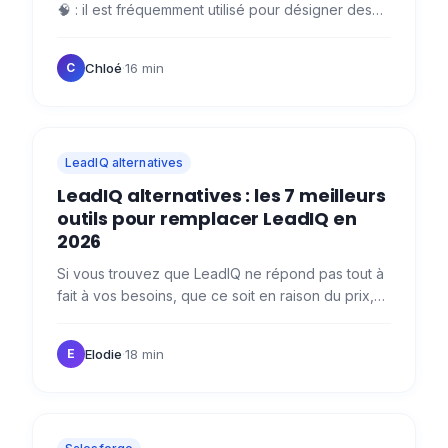
🧠 : il est fréquemment utilisé pour désigner des
faux profils ou comptes automatisés malveillants,
alors qu'il…
Chloé
·
16 min
C
LeadIQ alternatives
LeadIQ alternatives : les 7 meilleurs
outils pour remplacer LeadIQ en
2026
Si vous trouvez que LeadIQ ne répond pas tout à
fait à vos besoins, que ce soit en raison du prix,
de la qualité des données ou de la fonctionnalité,
découvrez…
Elodie
·
18 min
E