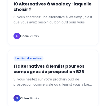
10 Alternatives à Waalaxy : laquelle
choisir ?
Si vous cherchez une alternative à Waalaxy , c’est
que vous avez besoin du bon outil pour vous
aider dans vos sujets de prospection
commerciale, prospection…
Elodie
·
21 min
E
Lemlist alternative
11 alternatives à lemlist pour vos
campagnes de prospection B2B
Si vous hésitez sur votre prochain outil de
prospection commerciale ou si lemlist vous a bien
servi mais commence à montrer ses limites (coûts
qui explosent…
Chloé
·
19 min
C