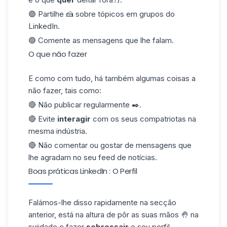
🟢 Partilhe 🍰 sobre tópicos em grupos do
LinkedIn.
🟢 Comente as mensagens que lhe falam.
O que não fazer
E como com tudo, há também algumas coisas a
não fazer, tais como:
🔴 Não publicar regularmente ✒️.
🔴 Evite
interagir
com os seus compatriotas na
mesma indústria.
🔴 Não comentar ou gostar de
mensagens
que
lhe agradam no seu feed de notícias.
Boas práticas LinkedIn : O Perfil
Falámos-lhe disso rapidamente na secção
anterior, está na altura de pôr as suas mãos 🤚 na
sujidade e fazer
sobressair
o seu perfil.