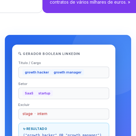
contratos de vários milhares de euros.
»
🔍 GERADOR BOOLEAN LINKEDIN
Título / Cargo
growth hacker
growth manager
Setor
SaaS
startup
Excluir
stage · intern
✨ RESULTADO
("growth hacker" OR "growth manager")