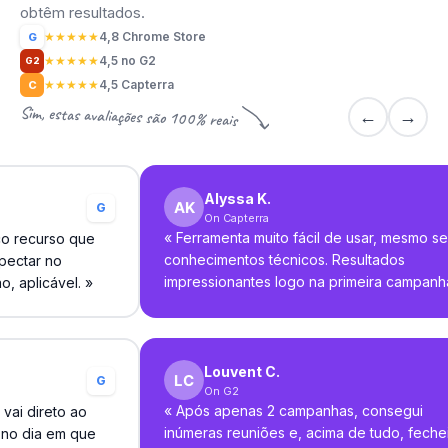
obtêm resultados.
★
★
★
★
★
4,8 Chrome Store
G
★
★
★
★
★
4,5 no G2
G2
★
★
★
★
★
4,5 Capterra
C
Sim, estas avaliações são 100% reais
←
→
Alyssa K.
G
On Capterra
«
Ferramenta muito fácil de usar, mesmo s
co recurso que
conhecimentos técnicos. Resultados
pectar no
impressionantes logo na primeira campanh
o, aplicável.
»
Louvent C.
G
On G2
«
Após apenas 2 campanhas, consegui
vai direto ao
inúmeras reuniões e, acima de tudo, feche
 no dia em que