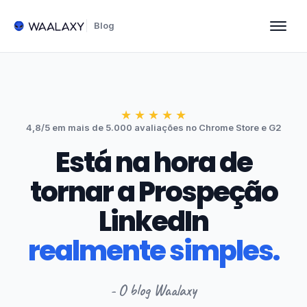
Blog
★
★
★
★
★
4,8/5 em mais de 5.000 avaliações no Chrome Store e G2
Está na hora de
tornar a Prospeção
LinkedIn
realmente simples.
- O blog Waalaxy