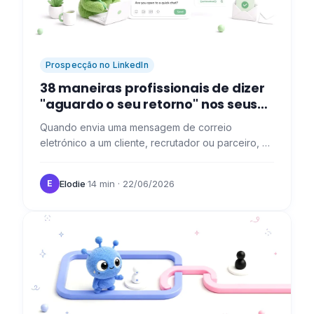
Prospecção no LinkedIn
38 maneiras profissionais de dizer
"aguardo o seu retorno" nos seus
e-mails
Quando envia uma mensagem de correio
eletrónico a um cliente, recrutador ou parceiro, é
importante indicar que está à espera de notícias
suas para continuar o…
Elodie
·
14 min
· 22/06/2026
E