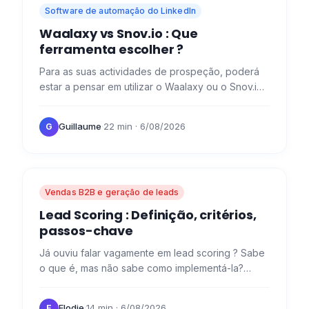
Software de automação do LinkedIn
Waalaxy vs Snov.io : Que
ferramenta escolher ?
Para as suas actividades de prospeção, poderá
estar a pensar em utilizar o Waalaxy ou o Snov.io .
Hoje, vamos analisar as características destas
duas…
Guillaume
·
22 min
· 6/08/2026
G
Vendas B2B e geração de leads
Lead Scoring : Definição, critérios,
passos-chave
Já ouviu falar vagamente em lead scoring ? Sabe
o que é, mas não sabe como implementá-la?
Explicamos tudo aqui! O que é a lead scoring ? A
lead scoring é uma…
Elodie
·
14 min
· 6/08/2026
E