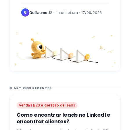
publicar, como conversar, mas não sabe
·
Guillaume
12 min de leitura
· 17/06/2026
G
como…
📅 ARTIGOS RECENTES
Vendas B2B e geração de leads
Como encontrar leads no LinkedI e
encontrar clientes?