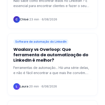
Não sabe como encontrar leads no LinkedIn ? É
essencial para encontrar clientes e fazer o seu
negócio arrancar! 🚀 Para e antes de encontrar
clientes, é…
Chloé
·
23 min
· 6/08/2026
C
Software de automação do LinkedIn
Waalaxy vs Overloop: Que
ferramenta de automatização do
LinkedIn é melhor?
Ferramentas de automação... Há uma série delas,
e não é fácil encontrar a que mais lhe convém.
Hoje, tenho o prazer de vos facilitar com uma
pequena…
Laura
·
20 min
· 6/08/2026
L