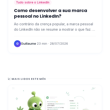
Tudo sobre o LinkedIn
Como desenvolver a sua marca
pessoal no LinkedIn?
Ao contrário da crença popular, a marca pessoal
do LinkedIn não se resume a mostrar o que faz. 👀
É também: a arte de contar a sua história, destacar
a sua…
Guillaume
·
23 min
· 28/07/2026
G
📈 MAIS LIDOS ESTE MÊS