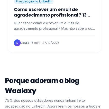
Prospecção no LinkedIn
Como escrever um email de
agradecimento profissional​ ? 13
modelos com exemplos concretos
Quer saber como escrever um e-mail de
agradecimento profissional ? Mas não sabe o que
dizer... 🙈 De facto, "dizer obrigado" nem sempre
é fácil, especialmente…
Laura
·
16 min
· 27/10/2025
L
Porque adoram o blog
Waalaxy
75% dos nossos utilizadores nunca tinham feito
prospecção no LinkedIn. Agora leem os nossos artigos e