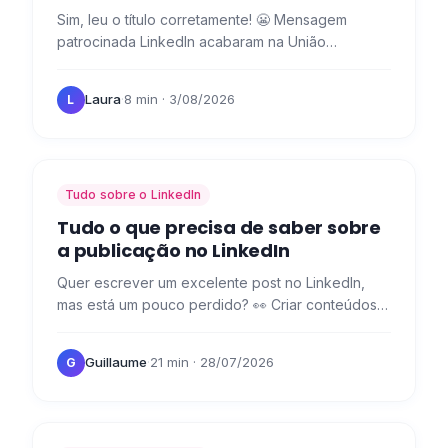
Sim, leu o título corretamente! 😬 Mensagem
patrocinada LinkedIn acabaram na União
Europeia, mas temos uma solução melhor para
contactar os seus potenciais…
Laura
·
8 min
· 3/08/2026
L
Tudo sobre o LinkedIn
Tudo o que precisa de saber sobre
a publicação no LinkedIn
Quer escrever um excelente post no LinkedIn,
mas está um pouco perdido? 👀 Criar conteúdos
para as várias redes sociais nem sempre é fácil,
sobretudo no que…
Guillaume
·
21 min
· 28/07/2026
G