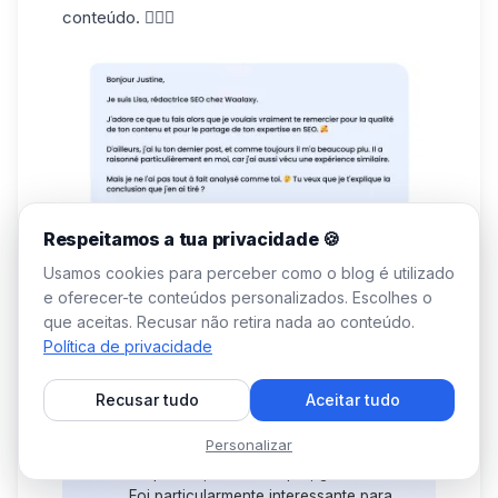
conteúdo. 🤸🏼‍♂️
Respeitamos a tua privacidade 🍪
Usamos cookies para perceber como o blog é utilizado
Olá {{primeiro nome}},
e oferecer-te conteúdos personalizados. Escolhes o
Sou [o seu Primeiro Nome, Último
que aceitas. Recusar não retira nada ao conteúdo.
Nome ou mesmo Título Profissional],
Política de privacidade
adoro o que faz, por isso queria
agradecer-lhe pela qualidade do seu
Recusar tudo
Aceitar tudo
conteúdo e por partilhar a sua
experiência em [Área Relevante].
Personalizar
💡
Já agora, li o seu último post sobre
[Tópico] e, como sempre, gostei muito.
Foi particularmente interessante para