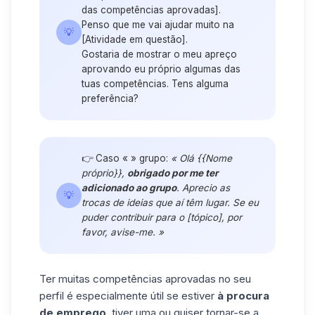
das competências aprovadas].
Penso que me vai ajudar muito na
💡
[Atividade em questão].
Gostaria de mostrar o meu apreço
aprovando eu próprio algumas das
tuas competências. Tens alguma
preferência?
👉 Caso « » grupo:
« Olá {{Nome
próprio}},
obrigado por me ter
adicionado ao grupo
. Aprecio as
💡
trocas de ideias que aí têm lugar. Se eu
puder contribuir para o [tópico], por
favor, avise-me. »
Ter muitas competências aprovadas no seu
perfil é especialmente útil se estiver
à procura
de emprego
, tiver uma ou quiser tornar-se a