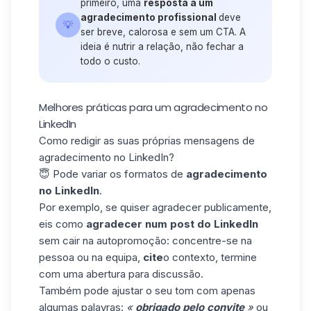
primeiro, uma
resposta a um
agradecimento profissional
deve
💡
ser breve, calorosa e sem um CTA. A
ideia é nutrir a relação, não fechar a
todo o custo.
Melhores práticas para um agradecimento no
LinkedIn
Como redigir as suas próprias mensagens de
agradecimento no LinkedIn?
😇
Pode variar os formatos de
agradecimento
no LinkedIn
.
Por exemplo, se quiser agradecer publicamente,
eis como
agradecer num post do LinkedIn
sem cair na autopromoção:
concentre-se na
pessoa
ou
na
equipa,
cite
o contexto
, termine
com uma
abertura para discussão
.
Também pode ajustar o seu tom com apenas
algumas palavras:
«
obrigado pelo convite
»
ou