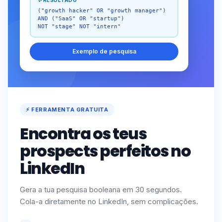
✨ RESULTADO
("growth hacker" OR "growth manager")
AND ("SaaS" OR "startup")
NOT "stage" NOT "intern"
Exemplo de pesquisa
⚡ FERRAMENTA GRATUITA
Encontra os teus
prospects perfeitos no
LinkedIn
Gera a tua pesquisa booleana em 30 segundos.
Cola-a diretamente no LinkedIn, sem complicações.