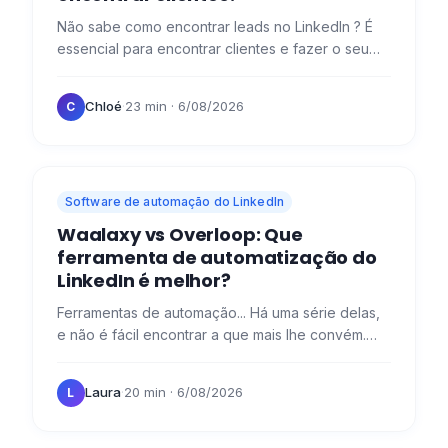
Não sabe como encontrar leads no LinkedIn ? É
essencial para encontrar clientes e fazer o seu
negócio arrancar! 🚀 Para e antes de encontrar
clientes, é…
Chloé
·
23 min
· 6/08/2026
C
Software de automação do LinkedIn
Waalaxy vs Overloop: Que
ferramenta de automatização do
LinkedIn é melhor?
Ferramentas de automação... Há uma série delas,
e não é fácil encontrar a que mais lhe convém.
Hoje, tenho o prazer de vos facilitar com uma
pequena…
Laura
·
20 min
· 6/08/2026
L