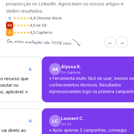
prospecção no LinkedIn. Agora leem os nossos artigos e
obtêm resultados.
★
★
★
★
★
4,8 Chrome Store
G
★
★
★
★
★
4,5 no G2
G2
★
★
★
★
★
4,5 Capterra
C
Sim, estas avaliações são 100% reais
←
→
Alyssa K.
G
On Capterra
«
Ferramenta muito fácil de usar, mesmo s
co recurso que
conhecimentos técnicos. Resultados
pectar no
impressionantes logo na primeira campanh
o, aplicável.
»
Louvent C.
G
On G2
«
Após apenas 2 campanhas, consegui
vai direto ao