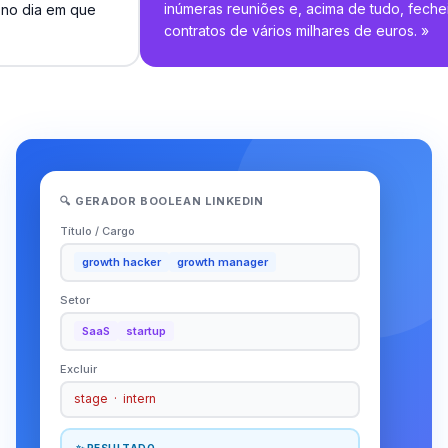
inúmeras reuniões e, acima de tudo, feche
 no dia em que
contratos de vários milhares de euros.
»
🔍 GERADOR BOOLEAN LINKEDIN
Título / Cargo
growth hacker
growth manager
Setor
SaaS
startup
Excluir
stage · intern