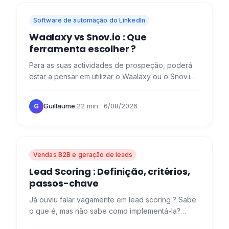
Software de automação do LinkedIn
Waalaxy vs Snov.io : Que
ferramenta escolher ?
Para as suas actividades de prospeção, poderá
estar a pensar em utilizar o Waalaxy ou o Snov.io .
Hoje, vamos analisar as características destas
duas…
Guillaume
·
22 min
· 6/08/2026
G
Vendas B2B e geração de leads
Lead Scoring : Definição, critérios,
passos-chave
Já ouviu falar vagamente em lead scoring ? Sabe
o que é, mas não sabe como implementá-la?
Explicamos tudo aqui! O que é a lead scoring ? A