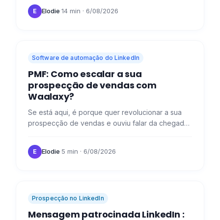
lead scoring é uma…
Elodie
·
14 min
· 6/08/2026
E
Software de automação do LinkedIn
PMF: Como escalar a sua
prospecção de vendas com
Waalaxy?
Se está aqui, é porque quer revolucionar a sua
prospecção de vendas e ouviu falar da chegada
da nossa revolução : Waalaxy. 😜 Aqui estão as
perguntas mais…
Elodie
·
5 min
· 6/08/2026
E
Prospecção no LinkedIn
Mensagem patrocinada LinkedIn :