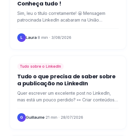
Conheça tudo !
Sim, leu o título corretamente! 😬 Mensagem
patrocinada LinkedIn acabaram na União
Europeia, mas temos uma solução melhor para
contactar os seus potenciais…
Laura
·
8 min
· 3/08/2026
L
Tudo sobre o LinkedIn
Tudo o que precisa de saber sobre
a publicação no LinkedIn
Quer escrever um excelente post no LinkedIn,
mas está um pouco perdido? 👀 Criar conteúdos
para as várias redes sociais nem sempre é fácil,
sobretudo no que…
Guillaume
·
21 min
· 28/07/2026
G