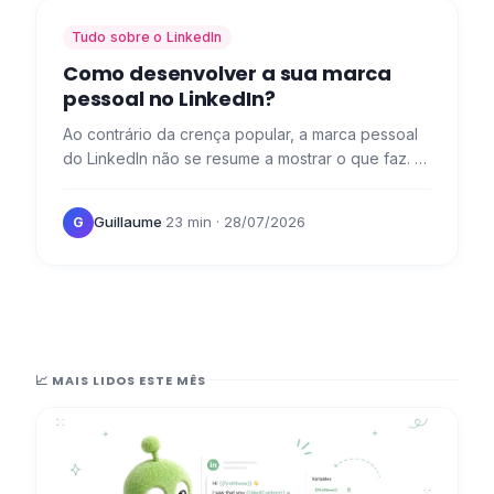
Tudo sobre o LinkedIn
Como desenvolver a sua marca
pessoal no LinkedIn?
Ao contrário da crença popular, a marca pessoal
do LinkedIn não se resume a mostrar o que faz. 👀
É também: a arte de contar a sua história, destacar
a sua…
Guillaume
·
23 min
· 28/07/2026
G
📈 MAIS LIDOS ESTE MÊS