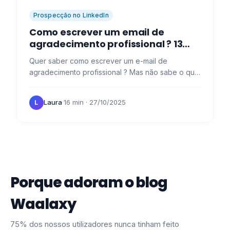
Prospecção no LinkedIn
Como escrever um email de
agradecimento profissional​ ? 13
modelos com exemplos concretos
Quer saber como escrever um e-mail de
agradecimento profissional ? Mas não sabe o que
dizer... 🙈 De facto, "dizer obrigado" nem sempre
é fácil, especialmente…
Laura
·
16 min
· 27/10/2025
L
Porque adoram o blog
Waalaxy
75% dos nossos utilizadores nunca tinham feito