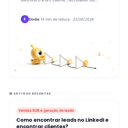
parceiro, é importante indicar que está à
espera de notícias suas para continuar o…
·
Elodie
14 min de leitura
· 22/06/2026
E
📅 ARTIGOS RECENTES
Vendas B2B e geração de leads
Como encontrar leads no LinkedI e
encontrar clientes?