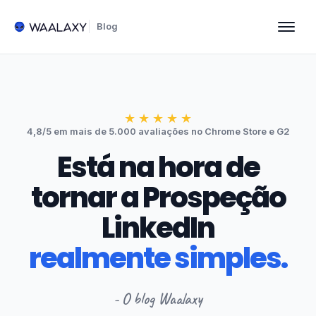
Blog
★
★
★
★
★
4,8/5 em mais de 5.000 avaliações no Chrome Store e G2
Está na hora de
tornar a Prospeção
LinkedIn
realmente simples.
- O blog Waalaxy