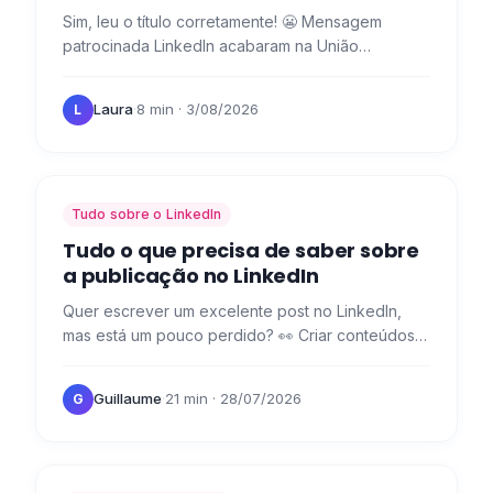
Sim, leu o título corretamente! 😬 Mensagem
patrocinada LinkedIn acabaram na União
Europeia, mas temos uma solução melhor para
contactar os seus potenciais…
Laura
·
8 min
· 3/08/2026
L
Tudo sobre o LinkedIn
Tudo o que precisa de saber sobre
a publicação no LinkedIn
Quer escrever um excelente post no LinkedIn,
mas está um pouco perdido? 👀 Criar conteúdos
para as várias redes sociais nem sempre é fácil,
sobretudo no que…
Guillaume
·
21 min
· 28/07/2026
G