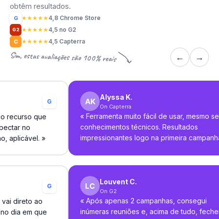
obtêm resultados.
★
★
★
★
★
4,8 Chrome Store
G
★
★
★
★
★
4,5 no G2
G2
★
★
★
★
★
4,5 Capterra
C
Sim, estas avaliações são 100% reais
←
→
Alyssa K.
G
On Capterra
«
Ferramenta muito fácil de usar, mesmo s
co recurso que
conhecimentos técnicos. Resultados
pectar no
impressionantes logo na primeira campanh
o, aplicável.
»
Louvent C.
G
On G2
«
Após apenas 2 campanhas, consegui
vai direto ao
inúmeras reuniões e, acima de tudo, feche
 no dia em que