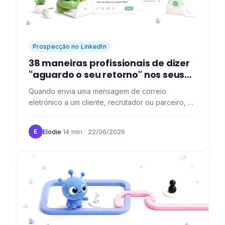
Prospecção no LinkedIn
38 maneiras profissionais de dizer
"aguardo o seu retorno" nos seus
e-mails
Quando envia uma mensagem de correio
eletrónico a um cliente, recrutador ou parceiro, é
importante indicar que está à espera de notícias
suas para continuar o…
Elodie
·
14 min
· 22/06/2026
E