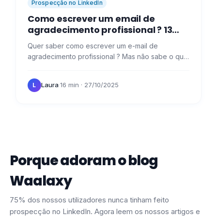
Prospecção no LinkedIn
Como escrever um email de
agradecimento profissional​ ? 13
modelos com exemplos concretos
Quer saber como escrever um e-mail de
agradecimento profissional ? Mas não sabe o que
dizer... 🙈 De facto, "dizer obrigado" nem sempre
é fácil, especialmente…
Laura
·
16 min
· 27/10/2025
L
Porque adoram o blog
Waalaxy
75% dos nossos utilizadores nunca tinham feito
prospecção no LinkedIn. Agora leem os nossos artigos e