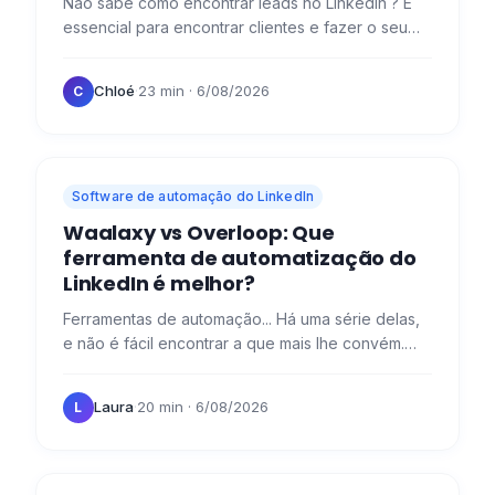
Não sabe como encontrar leads no LinkedIn ? É
essencial para encontrar clientes e fazer o seu
negócio arrancar! 🚀 Para e antes de encontrar
clientes, é…
Chloé
·
23 min
· 6/08/2026
C
Software de automação do LinkedIn
Waalaxy vs Overloop: Que
ferramenta de automatização do
LinkedIn é melhor?
Ferramentas de automação... Há uma série delas,
e não é fácil encontrar a que mais lhe convém.
Hoje, tenho o prazer de vos facilitar com uma
pequena…
Laura
·
20 min
· 6/08/2026
L