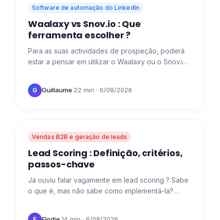
Software de automação do LinkedIn
Waalaxy vs Snov.io : Que
ferramenta escolher ?
Para as suas actividades de prospeção, poderá
estar a pensar em utilizar o Waalaxy ou o Snov.io .
Hoje, vamos analisar as características destas
duas…
Guillaume
·
22 min
· 6/08/2026
G
Vendas B2B e geração de leads
Lead Scoring : Definição, critérios,
passos-chave
Já ouviu falar vagamente em lead scoring ? Sabe
o que é, mas não sabe como implementá-la?
Explicamos tudo aqui! O que é a lead scoring ? A
lead scoring é uma…
Elodie
·
14 min
· 6/08/2026
E