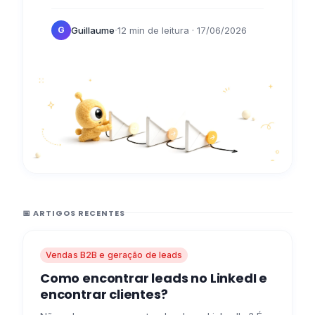
publicar, como conversar, mas não sabe
·
Guillaume
12 min de leitura
· 17/06/2026
G
como…
📅 ARTIGOS RECENTES
Vendas B2B e geração de leads
Como encontrar leads no LinkedI e
encontrar clientes?