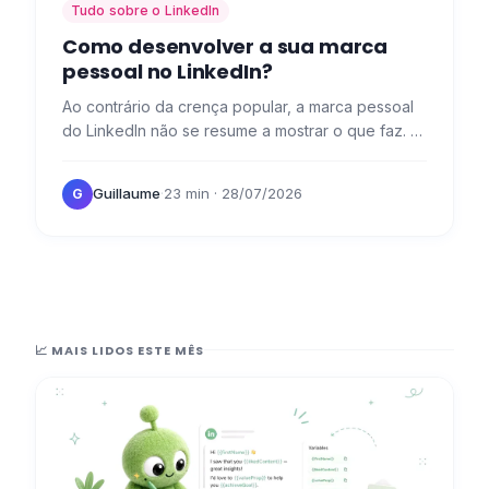
Tudo sobre o LinkedIn
Como desenvolver a sua marca
pessoal no LinkedIn?
Ao contrário da crença popular, a marca pessoal
do LinkedIn não se resume a mostrar o que faz. 👀
É também: a arte de contar a sua história, destacar
a sua…
Guillaume
·
23 min
· 28/07/2026
G
📈 MAIS LIDOS ESTE MÊS