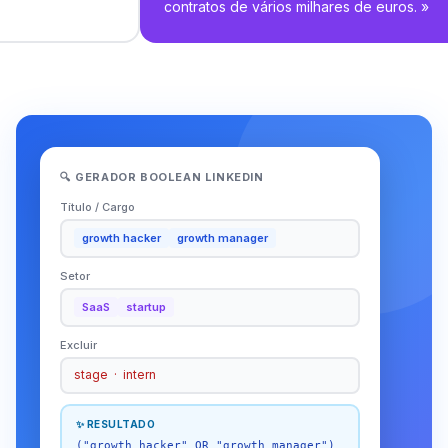
contratos de vários milhares de euros.
»
🔍 GERADOR BOOLEAN LINKEDIN
Título / Cargo
growth hacker
growth manager
Setor
SaaS
startup
Excluir
stage · intern
✨ RESULTADO
("growth hacker" OR "growth manager")