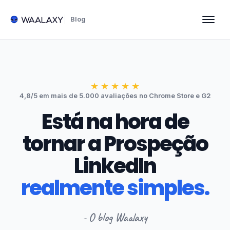
Blog
★
★
★
★
★
4,8/5 em mais de 5.000 avaliações no Chrome Store e G2
Está na hora de
tornar a Prospeção
LinkedIn
realmente simples.
- O blog Waalaxy