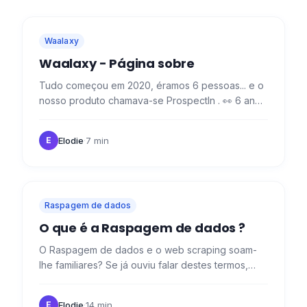
Waalaxy
Waalaxy - Página sobre
Tudo começou em 2020, éramos 6 pessoas... e o
nosso produto chamava-se ProspectIn . 👀 6 anos
mais tarde, crescemos para mais de 60 (apenas
um lembrete para os…
Elodie
·
7 min
E
Raspagem de dados
O que é a Raspagem de dados ?
O Raspagem de dados e o web scraping soam-
lhe familiares? Se já ouviu falar destes termos,
mas não sabe realmente o que implicam, veio ao
sítio certo! Estas…
Elodie
·
14 min
E