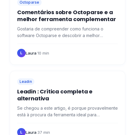
Octoparse
Comentários sobre Octoparse e a
melhor ferramenta complementar
Gostaria de compreender como funciona o
software Octoparse e descobrir a melhor
ferramenta complementar? Então veio ao sítio
certo! 😉 O que é o Octoparse Web…
Laura
·
10 min
L
Leadin
Leadin : Crítica completa e
alternativa
Se chegou a este artigo, é porque provavelmente
está à procura da ferramenta ideal para
automatizar a sua prospeção no Linkedin ou por
e-mail (ou ambas!). Esta…
Laura
·
37 min
L