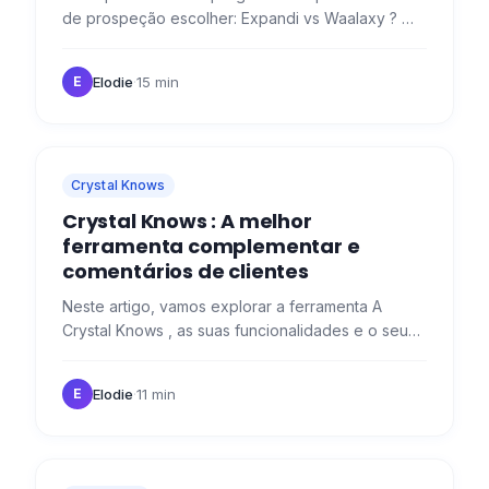
de prospeção escolher: Expandi vs Waalaxy ? 🤔
Hoje vamos explicar as diferentes caraterísticas
das duas…
Elodie
·
15 min
E
Crystal Knows
Crystal Knows : A melhor
ferramenta complementar e
comentários de clientes
Neste artigo, vamos explorar a ferramenta A
Crystal Knows , as suas funcionalidades e o seu
potencial para complementar o Waalaxy para
prospeção no LinkedIn. 🔍
Elodie
·
11 min
E