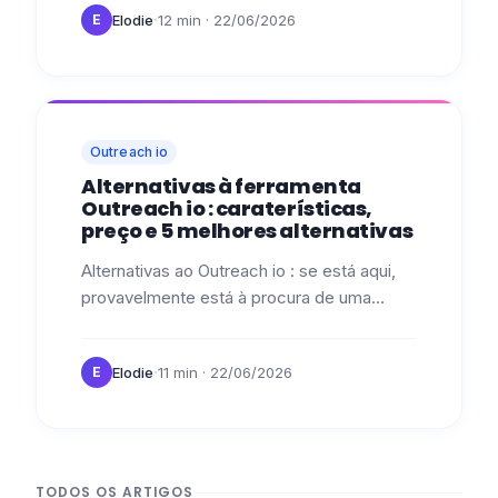
·
Elodie
12 min
· 22/06/2026
E
automação ?…
Outreach io
Alternativas à ferramenta
Outreach io : caraterísticas,
preço e 5 melhores alternativas
Alternativas ao Outreach io : se está aqui,
provavelmente está à procura de uma
ferramenta de prospeção, ou de uma
melhor do que a que já está a utilizar. 📝…
·
Elodie
11 min
· 22/06/2026
E
TODOS OS ARTIGOS