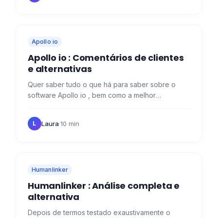
Apollo io
Apollo io : Comentários de clientes
e alternativas
Quer saber tudo o que há para saber sobre o
software Apollo io , bem como a melhor
alternativa? Então veio ao sítio certo ! 😉 Apollo.io
o que é ? A nossa…
Laura
·
10 min
L
Humanlinker
Humanlinker : Análise completa e
alternativa
Depois de termos testado exaustivamente o