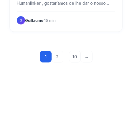
Humanlinker , gostaríamos de lhe dar o nosso
veredito completo sobre as suas caraterísticas,
vantagens e limitações.…
Guillaume
·
15 min
G
1
2
…
10
→