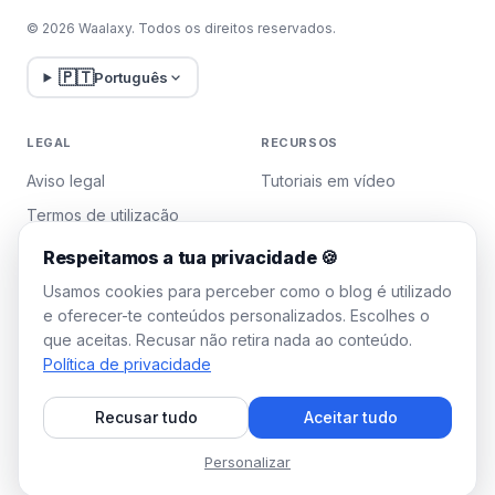
© 2026 Waalaxy. Todos os direitos reservados.
🇵🇹
Português
LEGAL
RECURSOS
Aviso legal
Tutoriais em vídeo
Termos de utilização
Política de privacidade
Respeitamos a tua privacidade 🍪
Gerir cookies
Usamos cookies para perceber como o blog é utilizado
e oferecer-te conteúdos personalizados. Escolhes o
que aceitas. Recusar não retira nada ao conteúdo.
WAALAXY
Política de privacidade
Preços
Recusar tudo
Aceitar tudo
Plano Team
Programa de afiliados
Personalizar