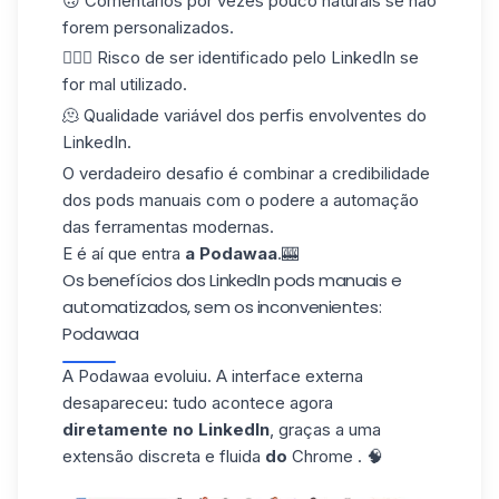
🙃 Comentários por vezes pouco naturais se não
forem personalizados.
🕵🏻‍♀️ Risco de ser identificado pelo LinkedIn se
for mal utilizado.
🫠 Qualidade variável dos perfis envolventes do
LinkedIn.
O verdadeiro desafio é combinar a
credibilidade
dos pods manuais
com o poder
e a automação
das ferramentas modernas.
E é aí que entra
a Podawaa
.🎰
Os benefícios dos LinkedIn pods manuais e
automatizados, sem os inconvenientes:
Podawaa
A Podawaa evoluiu. A interface externa
desapareceu: tudo acontece agora
diretamente no LinkedIn
, graças a uma
extensão
discreta e fluida
do
Chrome
. 🧠