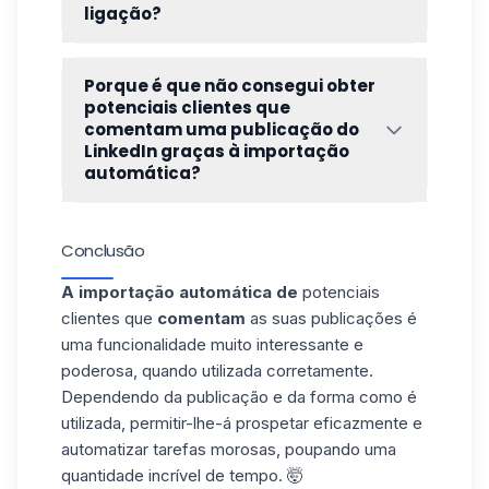
ligação?
Uma
nota de ligação
é uma mensagem curta
com um máximo de 300 caracteres que
Porque é que não consegui obter
pode enviar juntamente com o pedido de
potenciais clientes que
ligação. A nota é opcional e está reservada
comentam uma publicação do
LinkedIn graças à importação
aos utilizadores com uma subscrição paga
automática?
do LinkedIn. Para saber mais sobre os
limites do LinkedIn, clique aqui.
Há várias razões para isso:
Como vimos acima,
a importação
Conclusão
automática
recupera
comentários
a
cada 12 horas, não continuamente, pelo
A importação automática de
potenciais
que os
comentários
mais recentes
clientes que
comentam
as suas publicações é
podem ainda não ter sido recuperados.
uma funcionalidade muito interessante e
Os seus próprios
comentários
não são
poderosa, quando utilizada corretamente.
recuperados 😅.
Dependendo da publicação e da forma como é
Os clientes potenciais já estavam numa
utilizada, permitir-lhe-á prospetar eficazmente e
das suas listas (ou na de um colega da
automatizar tarefas morosas, poupando uma
sua equipa): foi aplicada
a segurança
quantidade incrível de tempo. 🤯
anti-duplicação
e estes clientes