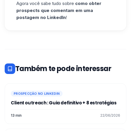
Agora você sabe tudo sobre
como obter
potenciais não puderam ser importados
prospects que comentam em uma
(e adicionados à campanha mais tarde).
postagem no LinkedIn
!
Terá de os adicionar manualmente da
seguinte forma:
Também te pode interessar
PROSPECÇÃO NO LINKEDIN
Client outreach : Guia definitivo + 8 estratégias
13 min
22/06/2026