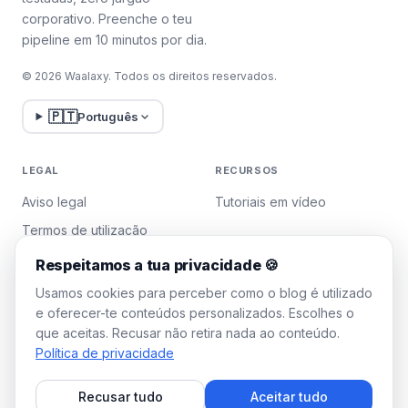
mas sem
satisfaçã
Resultados
corporativo. Preenche o teu
garantia de
cliente a l
pipeline em 10 minutos por dia.
fidelização do
prazo
cliente
© 2026 Waalaxy. Todos os direitos reservados.
🇵🇹
Português
LEGAL
RECURSOS
Aviso legal
Tutoriais em vídeo
Termos de utilização
Política de privacidade
Respeitamos a tua privacidade 🍪
Gerir cookies
Usamos cookies para perceber como o blog é utilizado
e oferecer-te conteúdos personalizados. Escolhes o
que aceitas. Recusar não retira nada ao conteúdo.
WAALAXY
Política de privacidade
Preços
Recusar tudo
Aceitar tudo
Plano Team