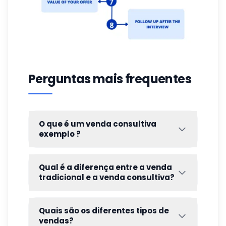
Perguntas mais frequentes
O que é um venda consultiva
exemplo ?
Aqui está um exemplo de como aplicar o
método de venda consultiva que expliquei
Qual é a diferença entre a venda
anteriormente. 👇🏻
tradicional e a venda consultiva?
Quais são os diferentes tipos de
vendas?
Vendas
Venda