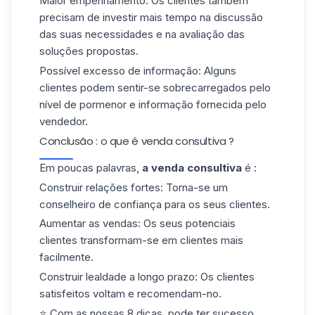
Maior empenhamento
: Os clientes também
precisam de investir mais tempo na discussão
das suas necessidades e na avaliação das
soluções propostas.
Possível excesso de informação
: Alguns
clientes podem sentir-se sobrecarregados pelo
nível de pormenor e informação fornecida pelo
vendedor.
Conclusão : o que é venda consultiva ?
Em poucas palavras,
a venda consultiva
é :
Construir relações fortes
: Torna-se um
conselheiro de confiança para os seus clientes.
Aumentar as vendas
: Os seus potenciais
clientes transformam-se em clientes mais
facilmente.
Construir lealdade a longo prazo
: Os clientes
satisfeitos voltam e recomendam-no.
⭐️ Com as nossas 8 dicas, pode ter sucesso