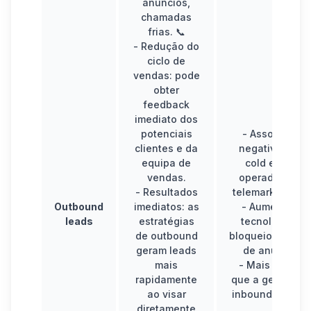
anúncios,
chamadas
frias. 📞
-
Redução do
ciclo de
vendas:
pode
obter
feedback
imediato dos
potenciais
-
Associação
clientes e da
negativa
entre
equipa de
cold email e
vendas.
operadores de
-
Resultados
telemarketing. 
Outbound
imediatos:
as
-
Aumento da
leads
estratégias
tecnologia de
de outbound
bloqueio/exclus
geram leads
de anúncios
.
mais
-
Mais caro
do
rapidamente
que a geração 
ao visar
inbound leads. 
diretamente