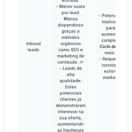
entrada.
-
Menor custo
por lead:
- Potencialment
Menos
muitos canais
dispendioso
para gerir,
graças a
aumentando a
métodos
complexidade.
Inboud
orgânicos
Ciclo de venda
leads
como SEO e
mais longo.
marketing de
- Requer anális
conteúdo. 🌱
constante dos
-
Leads de
esforços de
alta
marketing.
💪
qualidade:
Estes
potenciais
clientes já
demonstraram
interesse na
sua oferta,
aumentando
as hipóteses