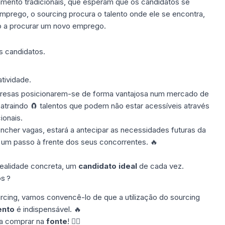
mento tradicionais, que esperam que os candidatos se
prego, o sourcing procura o talento onde ele se encontra,
o a procurar um novo emprego.
s candidatos.
tividade.
presas posicionarem-se de forma vantajosa num mercado de
e atraindo 🧲 talentos que podem não estar acessíveis através
ionais.
ncher vagas, estará a antecipar as necessidades futuras da
 um passo à frente dos seus concorrentes. 🔥
realidade concreta, um
candidato ideal
de cada vez.
s ?
rcing, vamos convencê-lo de que a utilização do sourcing
ento
é indispensável. 🔥
ra comprar na
fonte
! 👇🏼