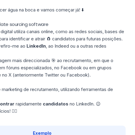
cer água na boca e vamos começar já! ⬇️
idate sourcing software
gital utiliza canais online, como as redes sociais, bases de
ara identificar e atrair 🧲 candidatos para futuras posições.
 refiro-me ao
LinkedIn
, ao Indeed ou a outras redes
agem mais direccionada 🎯 ao recrutamento, em que o
 em fóruns especializados, no Facebook ou em grupos
e no X (anteriormente Twitter ou Facebook).
marketing de recrutamento, utilizando ferramentas de
ontrar
rapidamente
candidatos
no LinkedIn. 😉
ios! 👇🏼
Exemplo