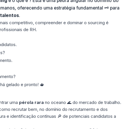
ing
e o que é ? Esta é uma pedra angular no domínio do
manos, oferecendo uma estratégia fundamental 🗝️ para
talentos
.
ais competitivo, compreender e dominar o sourcing é
rofissionais de RH.
ndidatos.
os?
amento.
namento?
á gelado e pronto! 🫖
ontrar uma
pérola rara
no oceano 🌊 do mercado de trabalho.
como recrutar
bem, no domínio do recrutamento e dos
a e identificação contínuas 🔎 de potenciais candidatos a