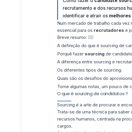
Como fazer o
candidate sourc
recrutamento e dos recursos hu
identificar e atrair os
melhores 
Num mercado de trabalho cada vez m
essencial para os
recrutadores
e p
Breve resumo: 👇🏼
A definição do que é sourcing de ca
Porquê fazer
sourcing
de candidat
A diferença entre sourcing e recrut
Os diferentes tipos de sourcing.
Quais são os desafios do aprovisio
Tome algumas notas, um pouco de ch
O que é sourcing de candidatos ?
Sourcing é a arte de procurar e enc
Trata-se de uma técnica para saber
recursos humanos, centrada na procur
cargos.