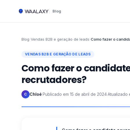
Blog
Blog
›
Vendas B2B e geração de leads
›
Como fazer o candida
VENDAS B2B E GERAÇÃO DE LEADS
Como fazer o candidate
recrutadores?
Chloé
·
Publicado em
15 de abril de 2024
·
Atualizado
C