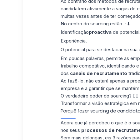
Ao contrário dos métodos de recruta
candidatem ativamente a vagas de em
muitas vezes antes de ter começad
No centro do sourcing estão..: ⬇️
Identificação
proactiva
de potenciai
Experiência.
O potencial para se destacar na sua a
Em poucas palavras, permite às em
trabalho competitivo, identificando 
dos
canais de recrutamento
tradic
Ao fazê-lo, não estará apenas a pree
empresa e a garantir que se mantém
O verdadeiro poder do sourcing? 👇🏼
Transformar a visão estratégica em 
Porquê fazer sourcing de candidato
Agora que já percebeu o que é o sou
nos seus
processos de recrutam
Sem mais delongas, eis 3 razões pa