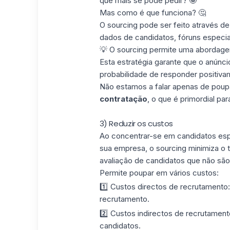
que mais se pode pedir? 🤩
Mas como é que funciona? 🤔
O sourcing pode ser feito através de 
dados de candidatos, fóruns especi
💡 O sourcing permite uma abordagem
Esta estratégia garante que o anún
probabilidade de responder positiv
Não estamos a falar apenas de pou
contratação
, o que é primordial pa
3) Reduzir os custos
Ao concentrar-se em candidatos esp
sua empresa, o sourcing minimiza o 
avaliação de candidatos que não sã
Permite poupar em vários custos:
1️⃣ Custos directos de recrutamento
recrutamento.
2️⃣ Custos indirectos de recrutament
candidatos.