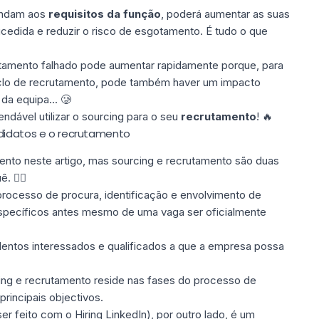
pondam aos
requisitos da função
, poderá aumentar as suas
edida e reduzir o risco de esgotamento. É tudo o que
tamento falhado pode aumentar rapidamente porque, para
clo de recrutamento, pode também haver um impacto
da equipa... 🥲
ndável utilizar o sourcing para o seu
recrutamento
! 🔥
ndidatos e o recrutamento
ento neste artigo, mas sourcing e recrutamento são duas
. 👇🏼
 processo de procura, identificação e envolvimento de
específicos antes mesmo de uma vaga ser oficialmente
lentos interessados e qualificados a que a empresa possa
ing e recrutamento reside nas fases do processo de
rincipais objectivos.
er feito com o
Hiring LinkedIn
), por outro lado, é um