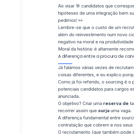
Ao visar 🎯 candidatos que corres
hipóteses de uma integração bem suc
pedimos! 👀
Lembre-se que o custo de um recru
além do reinvestimento num novo ci
negativo na moral e na produtividade 
Moral da história: é altamente recome
A diferença entre a procura de ca
Já falámos várias vezes de recrutam
coisas diferentes, e eu explico porquê
Como já foi referido, o sourcing é o
potenciais candidatos para cargos 
anunciada.
O objetivo? Criar uma
reserva de
ta
recorrer assim que
surja
uma vaga.
A diferença fundamental entre sourc
contratação que cobrem e nos seus p
O recrutamento (que também pode s