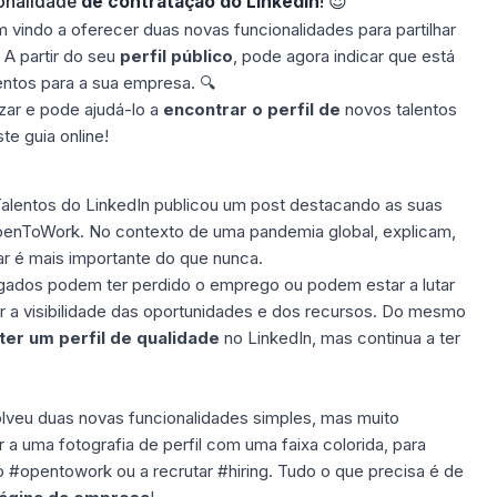
cionalidade
de contratação do LinkedIn
! 😍
m vindo a oferecer duas novas funcionalidades para partilhar
 A partir do seu
perfil público
, pode agora indicar que está
entos para a sua empresa. 🔍
izar e pode ajudá-lo a
encontrar o perfil de
novos talentos
te guia online!
alentos do LinkedIn
publicou um post destacando as suas
OpenToWork. No contexto de uma pandemia global, explicam,
r é mais importante do que nunca.
gados podem ter perdido o emprego ou podem estar a lutar
ar a visibilidade das oportunidades e dos recursos. Do mesmo
ter um perfil de qualidade
no LinkedIn, mas continua a ter
lveu duas novas funcionalidades simples, mas muito
r a uma fotografia de perfil
com uma faixa colorida, para
o #opentowork ou a recrutar #hiring. Tudo o que precisa é de