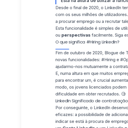
Está na altura de utilizar a fun
Desde o final de 2020, o LinkedIn te
com os seus milhões de utilizadores.
a procurar emprego ou a recrutar tal
Esta funcionalidade é simples de util
ou
perspectivas
facilmente. Siga es
O que significa #Hiring LinkedIn?
Fim de outubro de 2020,
Blogue de T
novas funcionalidades: #Hiring e #
ajudarmo-nos mutuamente a contrata
E, numa altura em que muitos empre
para encontrar um, é crucial aument
modo, os jovens licenciados podem
dificuldade em obter
recrutados
. 🧐
LinkedIn Significado de contratação
Por conseguinte, o LinkedIn desenvo
eficazes: a possibilidade de
adiciona
indicar se está à procura de empreg