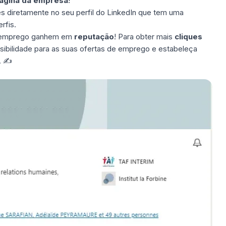
ágina da empresa
!
res diretamente no seu perfil do LinkedIn que tem uma
rfis.
de emprego ganhem em
reputação
! Para obter mais
cliques
sibilidade para as suas ofertas de emprego e estabeleça
. ✍️