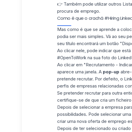
👉 Também pode utilizar outros
List
procura de emprego.
Como é que o crachá #Hiring Linked
Mas como é que se aprende a colocar
podia ser mais simples. Vá ao seu perf
seu título
encontrará um botão "Dispo
Ao clicar nele, pode indicar que está
#OpenToWork na sua foto do LinkedI
Ao clicar em "Recrutamento - Indicar 
aparece uma janela. A
pop-up
abre-
pretende recrutar. Por defeito, o Li
perfis de empresas relacionadas co
Se pretender recrutar para outra en
certifique-se de que cria um ficheir
Depois de selecionar a empresa para 
possibilidades
. Pode selecionar uma
criar uma nova oferta de emprego espe
Depois de ter selecionado ou criad