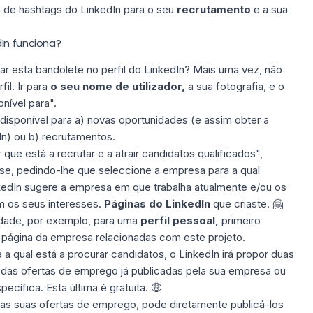
a de hashtags do LinkedIn
para o seu
recrutamento
e a sua
In funciona?
 esta bandolete no perfil do LinkedIn? Mais uma vez, não
il. Ir para
o seu nome de utilizador,
a sua fotografia, e
o
nível para".
 disponível para a) novas oportunidades (e assim obter a
n) ou b) recrutamentos.
que está a recrutar e a atrair
candidatos qualificados
",
se, pedindo-lhe que seleccione a empresa para a qual
nkedIn sugere a empresa em que trabalha atualmente e/ou os
m os seus interesses.
Páginas do LinkedIn
que criaste. 🤗
tidade, por exemplo, para uma
perfil pessoal,
primeiro
o
página da empresa
relacionadas com este projeto.
a qual está a procurar candidatos, o LinkedIn irá propor
duas
 das ofertas de emprego já publicadas pela sua empresa ou
cífica. Esta última é gratuita. 🤑
o as suas ofertas de emprego, pode diretamente
publicá-los