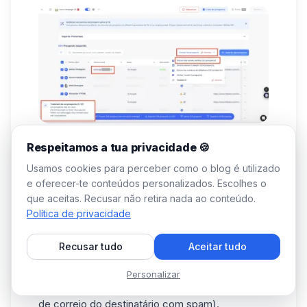
Respeitamos a tua privacidade 🍪
Tal como no Snov.io, os resultados da pesquisa
ou as estatísticas
de enriquecimento de correio
Usamos cookies para perceber como o blog é utilizado
eletrónico
serão classificados por
código de
e oferecer-te conteúdos personalizados. Escolhes o
cores
(dependendo do estado dos emails), no
que aceitas. Recusar não retira nada ao conteúdo.
topo da coluna Enriquecimento, na lista em
Política de privacidade
causa:
Recusar tudo
Aceitar tudo
🌑 Cinzento: Não encontrado ou não verificado.
Vermelho: Inexplorável.
Personalizar
Amarelo: Arriscado (hipóteses de ir parar à caixa
de correio do destinatário com spam).