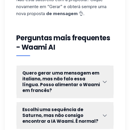
novamente em “
Gerar
” e obterá sempre uma
nova proposta
de mensagem
👌.
Perguntas mais frequentes
- Waami AI
Quero gerar uma mensagem em
italiano, mas não falo essa
língua. Posso alimentar o Waami
em francês?
Sim, não é necessário introduzir as
informações necessárias na língua que
Escolhi uma sequência de
escolheu para a sua
mensagem
. Se
Saturno, mas não consigo
preencher os campos em francês e
encontrar a IA Waami. É normal?
selecionar italiano, a
mensagem
será