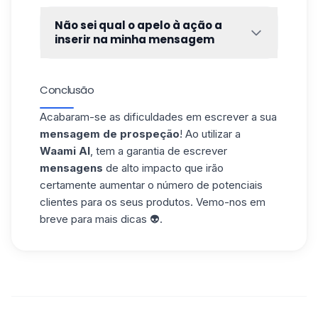
De momento,
o Waami AI
só está
gerada em italiano 👍.
disponível para as chamadas sequências
Não sei qual o apelo à ação a
lineares (por exemplo, Convite +
inserir na minha mensagem
Mensagem). No entanto, nada o impede de
Não é fácil saber o que levar o seu
abrir uma sequência em “Message” e de a
potencial cliente
a fazer 🤔. Agendar uma
utilizar para gerar uma
mensagem
,
Conclusão
chamada? Visitar um sítio Web? Encontre as
mantendo-a em rascunhos, sem a lançar.
nossas melhores dicas neste
artigo
.
Pode então copiar e colar a proposta
Acabaram-se as dificuldades em escrever a sua
Waami AI
😎.
mensagem de prospeção
! Ao utilizar a
Waami AI
, tem a garantia de escrever
mensagens
de alto impacto que irão
certamente aumentar o número de potenciais
clientes para os seus produtos. Vemo-nos em
breve para mais dicas 👽.