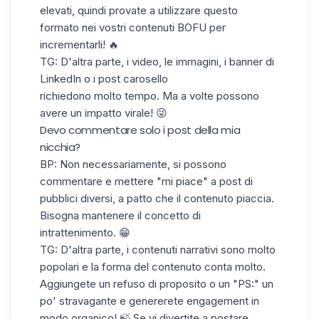
elevati, quindi provate a utilizzare questo
formato nei vostri contenuti BOFU per
incrementarli! 🔥
TG: D'altra parte, i
video
, le immagini, i
banner di
LinkedIn
o i
post carosello
richiedono molto tempo. Ma a volte possono
avere un impatto virale! 😜
Devo commentare solo i post della mia
nicchia?
BP: Non necessariamente, si possono
commentare e
mettere "mi piace" a post
di
pubblici diversi, a patto che il contenuto piaccia.
Bisogna mantenere il concetto di
intrattenimento. 😁
TG: D'altra parte, i contenuti narrativi sono molto
popolari e la forma del contenuto conta molto.
Aggiungete un refuso di proposito o un "PS:" un
po' stravagante e genererete engagement in
modo organico! 🍃 Se vi divertite a postare,