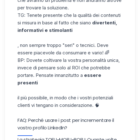
che avranno un problema e non andranno altrove
per trovare la soluzione.
TG: Tenete presente che la qualità dei contenuti
si misura in base al fatto che siano
divertenti,
informativi e stimolanti
, non sempre troppo "seri" o tecnici. Deve
essere piacevole da consumare e vario! 🌈
BP: Dovete coltivare la vostra personalità unica,
invece di pensare solo
al ROI
che potrebbe
portare. Pensate innanzitutto a
essere
presenti
il più possibile, in modo che i vostri potenziali
clienti vi tengano in considerazione. 🧠
FAQ: Perché usare i post per incrementare il
vostro profilo LinkedIn?
La strategia TOFU-MOFU-BOFU: Quante volte