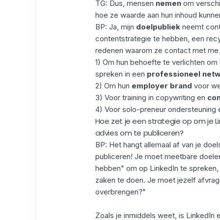
TG: Dus, mensen
nemen
om verschi
hoe ze waarde aan hun inhoud kunne
BP: Ja, mijn
doelpubliek
neemt cont
contentstrategie te hebben, een recycl
redenen waarom ze contact met me
1) Om hun behoefte te verlichten om 
spreken in een
professioneel net
2) Om hun
employer brand
voor we
3) Voor training in copywriting en
con
4) Voor solo-preneur ondersteuning e
Hoe zet je een strategie op om je L
advies om te publiceren?
BP: Het hangt allemaal af van je doel
publiceren! Je moet meetbare doelen
hebben" om op LinkedIn te spreken, 
zaken te doen. Je moet jezelf afvrage
overbrengen?"
Zoals je inmiddels weet, is LinkedIn