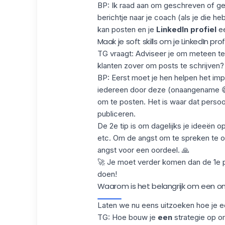
BP: Ik raad aan om geschreven of ges
berichtje naar je coach (als je die h
kan posten en je
LinkedIn profiel
e
Maak je soft skills om je LinkedIn pr
TG vraagt: Adviseer je om meteen te 
klanten zover om posts te schrijven?
BP: Eerst moet je hen helpen
het im
iedereen door deze (onaangename 😅) 
om te posten. Het is waar dat persoo
publiceren.
De 2e tip is om dagelijks je ideeën o
etc. Om de angst om te spreken te o
angst voor een oordeel. 🙏
🚀 Je moet verder komen dan de 1e pos
doen!
Waarom is het belangrijk om een on
Laten we nu eens uitzoeken hoe je ee
TG: Hoe bouw je
een
strategie op o