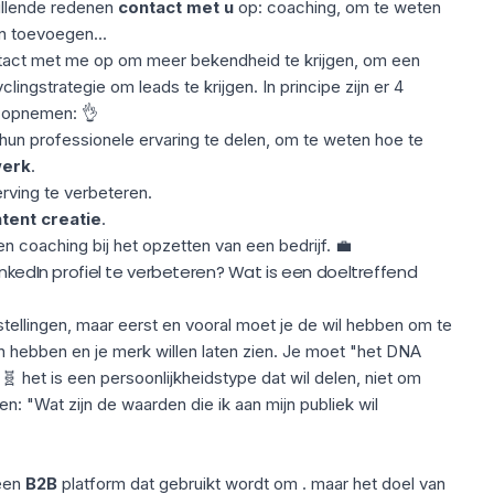
llende redenen
contact met u
op: coaching, om te weten
n toevoegen...
act met me op om meer bekendheid te krijgen, om een
ingstrategie om leads te krijgen. In principe zijn er 4
 opnemen: 👌
hun professionele ervaring te delen, om te weten hoe te
werk
.
rving te verbeteren.
tent creatie
.
n coaching bij het opzetten van een bedrijf. 💼
inkedIn profiel te verbeteren? Wat is een doeltreffend
stellingen, maar eerst en vooral moet je de wil hebben om te
 hebben en je merk willen laten zien. Je moet "het DNA
 het is een persoonlijkheidstype dat wil delen, niet om
n: "Wat zijn de waarden die ik aan mijn publiek wil
 een
B2B
platform dat gebruikt wordt om . maar het doel van