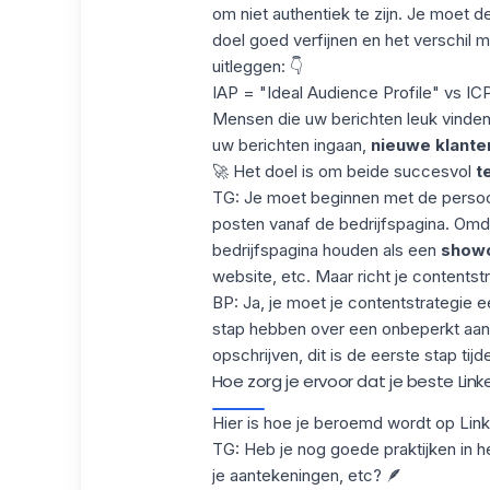
om niet authentiek te zijn. Je moet de
doel goed verfijnen en het verschil m
uitleggen: 👇
IAP = "Ideal Audience Profile" vs ICP
Mensen die uw berichten leuk vinden 
uw berichten ingaan,
nieuwe klant
🚀 Het doel is om beide succesvol
t
TG: Je moet beginnen met de persoon 
posten vanaf
de bedrijfspagina
. Omda
bedrijfspagina houden als een
show
website, etc. Maar richt je contentstr
BP: Ja, je moet je contentstrategie 
stap hebben over een onbeperkt aan
opschrijven, dit is de eerste stap ti
Hoe zorg je ervoor dat je beste Linke
Hier is hoe je
beroemd wordt op Link
TG: Heb je nog goede praktijken in 
je aantekeningen, etc? 🪶