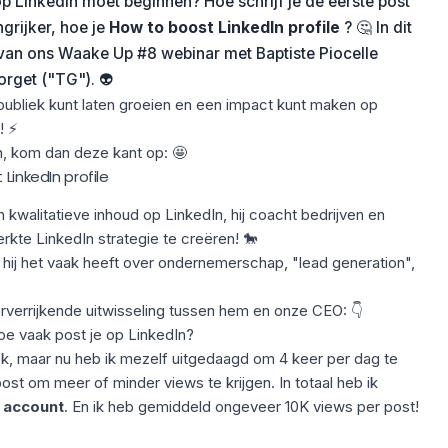
op LinkedIn moet beginnen? Hoe schrijf je de eerste post
ngrijker, hoe je
How to boost LinkedIn profile
? 🤔
In dit
 van ons Waake Up #8 webinar met Baptiste Piocelle
rget ("TG"). 👽
publiek
kunt laten groeien en een impact kunt maken op
! ⚡
, kom dan deze kant op: 🤩
LinkedIn profile
kwalitatieve inhoud op LinkedIn, hij coacht bedrijven en
kte LinkedIn strategie te creëren! 🐎
n hij het vaak heeft over ondernemerschap, "lead generation",
rverrijkende uitwisseling tussen hem en onze CEO: 👇
oe vaak post je op LinkedIn?
ek, maar nu heb ik mezelf uitgedaagd om 4 keer per dag te
post om meer of minder views te krijgen. In totaal heb ik
 account
. En ik heb gemiddeld ongeveer
10K views per post
!