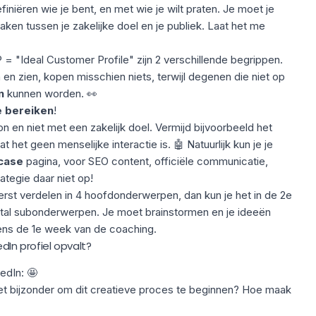
finiëren wie je bent, en met wie je wilt praten. Je moet je
aken tussen je zakelijke doel en je publiek. Laat het me
 = "Ideal Customer Profile" zijn 2 verschillende begrippen.
en zien, kopen misschien niets, terwijl degenen die niet op
en
kunnen worden. 👀
e bereiken
!
en niet met een zakelijk doel. Vermijd bijvoorbeeld het
t het geen menselijke interactie is. 🤖 Natuurlijk kun je je
case
pagina, voor SEO content, officiële communicatie,
ategie daar niet op!
eerst verdelen in 4 hoofdonderwerpen, dan kun je het in de 2e
tal subonderwerpen. Je moet brainstormen en je ideeën
jdens de 1e week van de coaching.
dIn profiel opvalt?
edIn:
🤩
het bijzonder om dit creatieve proces te beginnen? Hoe maak