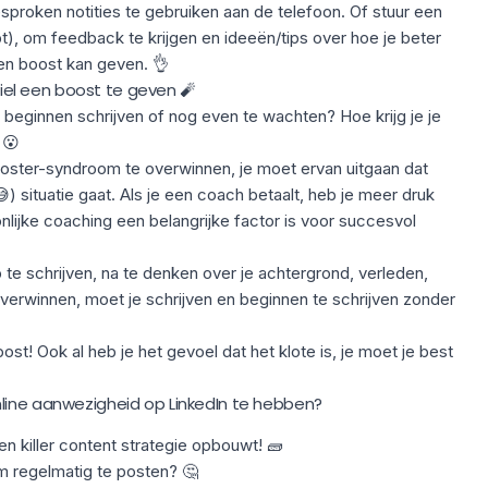
proken notities te gebruiken aan de telefoon. Of stuur een
ebt), om feedback te krijgen en ideeën/tips over hoe je beter
en boost kan geven. 👌
ofiel een boost te geven 🧨
beginnen schrijven of nog even te wachten? Hoe krijg je je
 😮
poster-syndroom
te overwinnen, je moet ervan uitgaan dat
situatie gaat. Als je een coach betaalt, heb je meer druk
nlijke coaching een belangrijke factor is voor succesvol
p te schrijven, na te denken over je achtergrond, verleden,
verwinnen, moet je schrijven en beginnen te schrijven zonder
t! Ook al heb je het gevoel dat het klote is, je moet je best
line aanwezigheid op LinkedIn te hebben?
n killer content strategie opbouwt! 🧱
m regelmatig te posten? 🤔