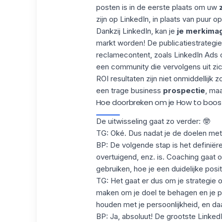
posten is in de eerste plaats om uw
zijn op LinkedIn, in plaats van puur o
Dankzij LinkedIn, kan je
je
merkima
markt worden! De publicatiestrategie 
reclamecontent, zoals
LinkedIn Ads
o
een community die vervolgens uit zic
ROI resultaten zijn niet onmiddellijk
een trage business
prospectie
, maa
Hoe doorbreken om je How to boost L
De uitwisseling gaat zo verder: 🤓
TG: Oké. Dus nadat je de doelen met 
BP: De volgende stap is het definiër
overtuigend, enz. is. Coaching gaat o
gebruiken, hoe je een duidelijke pos
TG: Het gaat er dus om je strategie op
maken om je doel te behagen en je po
houden met je persoonlijkheid, en da
BP: Ja, absoluut! De grootste Linked