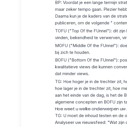
BP: Voordat je een lange termijn str
maar zeker tempo gaan. Plezier hebben
Daarna kun je de kaders van de strat
publiceren, om de volgende " content
TOFU ("Top Of the FUnnel"): dit zijn
vinden, bekendheid te verwerven,
vi
MOFU ("Middle Of the FUnnel"): doel 
bij zich te houden.
BOFU ("Bottom Of the FUnnel"): posit
kwalitatieve views die kunnen convert
dat minder views.
TG: Hoe hoger je in de trechter zit,
hoe lager je in de trechter zit, hoe 
aan het einde van de dag, is het de 
algemene concepten en BOFU zijn tas
Hoe weet u welke onderwerpen uw p
TG: U moet de inhoud testen en de on
Analyseer uw nieuwsfeed: "Wat zijn