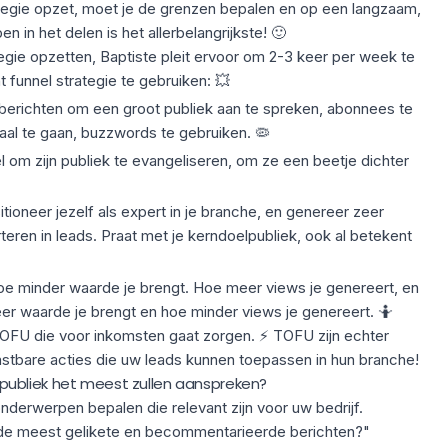
ategie opzet, moet je de grenzen bepalen en op een langzaam,
 in het delen is het allerbelangrijkste! 🙂
egie opzetten, Baptiste pleit ervoor om 2-3 keer per week te
 funnel strategie te gebruiken: 💥
 berichten om een groot publiek aan te spreken, abonnees te
raal te gaan
, buzzwords te gebruiken. 🦠
om zijn publiek te evangeliseren, om ze een beetje dichter
ioneer jezelf als expert in je branche, en genereer zeer
eren in leads. Praat met je kerndoelpubliek, ook al betekent
 hoe minder waarde je brengt. Hoe meer views je genereert, en
meer waarde je brengt en hoe minder views je genereert. 🤷
BOFU die voor inkomsten gaat zorgen. ⚡ TOFU zijn echter
tbare acties die uw leads kunnen toepassen in hun branche!
ubliek het meest zullen aanspreken?
derwerpen bepalen die relevant zijn voor uw bedrijf.
 de meest gelikete en becommentarieerde berichten?"