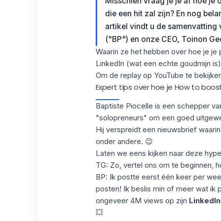
Misschien vraag je je af hoe je 
die een hit zal zijn? En nog bela
artikel vindt u de samenvatting
("BP") en onze CEO, Toinon Geo
Waarin ze het hebben over hoe je
je 
LinkedIn (wat een echte
goudmijn
is)
Om de replay op YouTube te bekijken
Expert tips over hoe je How to boost 
Baptiste Piocelle
is een schepper van 
"solopreneurs" om een goed uitgewer
Hij verspreidt een nieuwsbrief waari
onder andere. 😉
Laten we eens kijken naar deze hype
TG: Zo, vertel ons om te beginnen, h
BP: Ik postte eerst één keer per we
posten! Ik beslis min of meer wat ik 
ongeveer 4M views op zijn
LinkedIn
💥