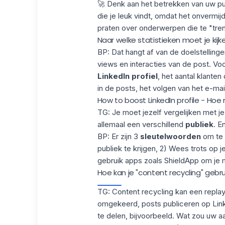
🚀 Denk aan het betrekken van uw pu
die je leuk vindt, omdat het onvermi
praten over onderwerpen die te "tre
Naar welke statistieken moet je kijke
BP: Dat hangt af van de doelstellinge
views en
interacties van de post
. Vo
LinkedIn profiel
, het aantal klante
in de posts, het volgen van het e-mai
How to boost LinkedIn profile - Hoe
TG: Je moet jezelf vergelijken met j
allemaal een verschillend
publiek
. E
BP: Er zijn 3
sleutelwoorden
om te 
publiek te krijgen, 2) Wees trots op je
gebruik apps zoals
ShieldApp
om je m
Hoe kan je "content recycling" gebr
TG: Content recycling kan een replay 
omgekeerd, posts publiceren op Li
te delen, bijvoorbeeld. Wat zou uw aa