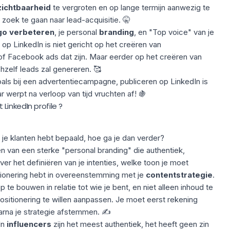
zichtbaarheid
te vergroten en op lange termijn aanwezig te
p zoek te gaan naar lead-acquisitie. 🤫
go
verbeteren
, je personal
branding
, en "
Top voice
" van je
op LinkedIn is niet gericht op het creëren van
f Facebook ads dat zijn. Maar eerder op het creëren van
hzelf leads zal genereren. 🥰
 zoals bij een advertentiecampagne, publiceren op LinkedIn is
r werpt na verloop van tijd vruchten af! 🍇
inkedIn profile ?
je klanten hebt bepaald, hoe ga je dan verder?
en van een sterke "
personal branding
" die authentiek,
ver het definiëren van je intenties, welke toon je moet
itionering hebt in overeenstemming met je
contentstrategie
.
 te bouwen in relatie tot wie je bent, en niet alleen inhoud te
sitionering te willen aanpassen. Je moet eerst rekening
arna je strategie afstemmen. ✍️
In
influencers
zijn het meest authentiek, het heeft geen zin