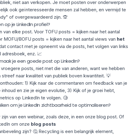
bliek, niet aan verkopen. Je moet posten over onderwerpen
jdelijk ook geïnteresseerde mensen zal hebben, en vermijd te
ndy" of overgewaardeerd zijn. 🙊
n op je LinkedIn profiel?
n van elke post. Voor TOFU posts = kijken naar het aantal
or MOFU/BOFU posts = kijken naar het aantal views van
het
n dat contact met je opneemt via de posts, het volgen van links
l adresboek, enz. 📈
 maak je een goede post op LinkedIn?
e vroegere posts, niet met die van anderen, want we hebben
n streef naar kwaliteit van publiek boven kwantiteit. 💡
onthouden: 1) Kijk naar de commentaren om feedback van je
 inhoud en zie je eigen evolutie, 3) Kijk of je groei hebt,
etrics op LinkedIn te volgen. 🧐
uiken om je LinkedIn zichtbaarheid te optimaliseren?
zijn van een webinar, zoals deze, in een onze blog post. Of
nkedIn om onze
blog posts
nbeveling zijn? 🤔 Recycling is een belangrijk element,