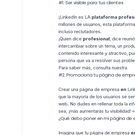
#1. Ser visible para tus clientes
¡LinkedIn es LA
plataforma profes
millones de usuarios, esta platafor
incluso reclutadores.
¡
Quien dice
profesional
, dice reuni
intercambiar sobre un tema, un pro
contenido interesante y atractivo, p
persona que va a resolver sus probl
Para saber más, consulta nuestra
#2. Promociona tu página de empre
Crear una
página de empresa
en
Lin
que la mayoría de los usuarios se sen
web.
No dudes en rellenar toda la i
sea, ¡más aumentarás tu visibilidad! 
¿Qué debo poner en mi página de
Imagina que tu página de empresa
e