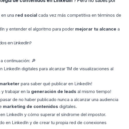
tegia de contenidos en LinkedIn
? Pero no sabes por
o en una
red social
cada vez más competitiva en términos de
dIn y entender
el algoritmo
para poder
mejorar tu
alcance
a
dos en LinkedIn?
a continuación: 🔎
 LinkedIn digitales para alcanzar 1M de visualizaciones al
marketer
para saber qué publicar en LinkedIn!
a
y trabajar en la
generación de leads
al mismo tiempo!
asar de no haber publicado nunca a alcanzar una audiencia
de
marketing de contenidos
digitales.
 en LinkedIn y cómo superar el síndrome del impostor.
ndo
en LinkedIn y de crear tu propia red de conexiones