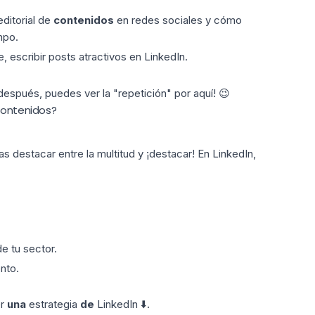
editorial de
contenidos
en redes sociales y cómo
mpo.
e, escribir posts atractivos en LinkedIn.
espués, puedes ver la "repetición" por aquí! 😉
 contenidos?
tas destacar entre la multitud y ¡destacar!
En LinkedIn,
e tu sector.
nto.
r
una
estrategia
de
LinkedIn ⬇️.