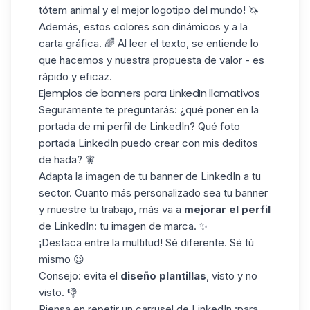
tótem animal y el mejor
logotipo
del mundo! 🦄
Además, estos colores son dinámicos y a la
carta gráfica. 🌈 Al leer el texto, se entiende lo
que hacemos y nuestra propuesta de valor - es
rápido y eficaz.
Ejemplos de banners para LinkedIn llamativos
Seguramente te preguntarás: ¿qué poner en la
portada de mi perfil de LinkedIn? Qué
foto
portada LinkedIn
puedo crear con mis deditos
de hada? 🧚
Adapta la imagen de tu banner de LinkedIn a tu
sector. Cuanto más personalizado sea tu banner
y muestre tu trabajo, más va a
mejorar el perfil
de LinkedIn: tu
imagen de marca. ✨
¡Destaca entre la multitud! Sé diferente. Sé tú
mismo 😉
Consejo: evita el
diseño
plantillas
, visto y no
visto. 👎
Piensa en repetir un
carrusel de LinkedIn
¡para