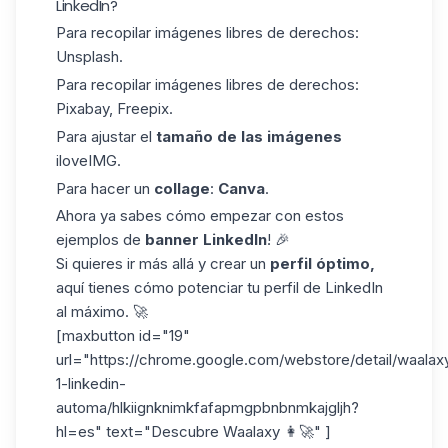
LinkedIn?
Para recopilar imágenes libres de derechos:
Unsplash.
Para recopilar imágenes libres de derechos:
Pixabay, Freepix.
Para ajustar el
tamaño de las imágenes
iloveIMG.
Para hacer un
collage
:
Canva
.
Ahora ya sabes cómo empezar con estos
ejemplos de
banner LinkedIn
! 🎉
Si quieres ir más allá y crear un
perfil óptimo,
aquí tienes
cómo
potenciar tu perfil
de LinkedIn
al máximo
. 🚀
[maxbutton id="19"
url="https://chrome.google.com/webstore/detail/waalax
1-linkedin-
automa/hlkiignknimkfafapmgpbnbnmkajgljh?
hl=es" text="Descubre Waalaxy 👩‍🚀" ]