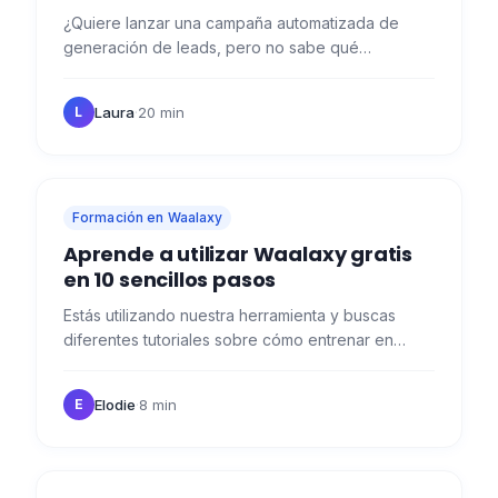
¿Quiere lanzar una campaña automatizada de
generación de leads, pero no sabe qué
herramienta utilizar? En este artículo te ofrecemos
una comparativa entre…
Laura
·
20 min
L
Formación en Waalaxy
Aprende a utilizar Waalaxy gratis
en 10 sencillos pasos
Estás utilizando nuestra herramienta y buscas
diferentes tutoriales sobre cómo entrenar en
Waalaxy? 💌 Si estás utilizando Waalaxy y quieres
maximizar su…
Elodie
·
8 min
E