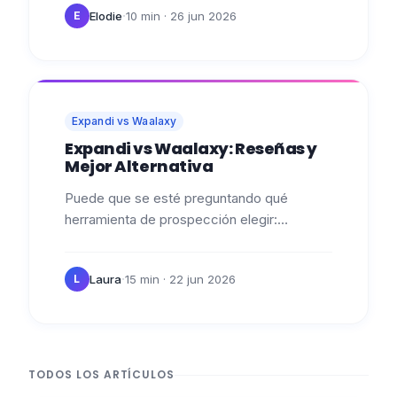
·
Elodie
10 min
· 26 jun 2026
E
Expandi vs Waalaxy
Expandi vs Waalaxy: Reseñas y
Mejor Alternativa
Puede que se esté preguntando qué
herramienta de prospección elegir:
¿Expandi vs Waalaxy ? 🤔 Hoy vamos a
explicarte las diferentes características de
·
Laura
15 min
· 22 jun 2026
L
ambas…
TODOS LOS ARTÍCULOS