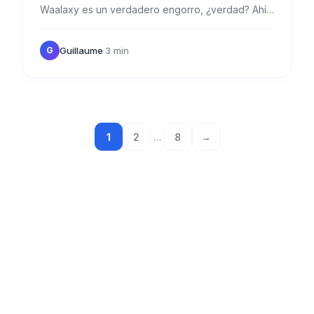
Waalaxy es un verdadero engorro, ¿verdad? Ahí
es donde vienen las buenas noticias: Waalaxy
ahora se está moviendo…
Guillaume
·
3 min
G
1
2
…
8
→