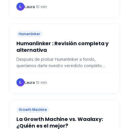
es Apollo.io?…
Laura
·
10 min
L
Humanlinker
Humanlinker : Revisión completa y
alternativa
Después de probar Humanlinker a fondo,
queríamos darte nuestro veredicto completo
sobre sus características, ventajas y limitaciones.
Así sabrás si esta…
Laura
·
15 min
L
Growth Machine
La Growth Machine vs. Waalaxy:
¿Quién es el mejor?