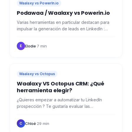
Waalaxy vs PowerIn.io
Podawaa / Waalaxy vs Powerin.io
Varias herramientas en particular destacan para
impulsar la generación de leads en LinkedIn :
Podawaa, Waalaxy vs PowerIn.io. Así que hemos
decidido analizar…
Elodie
·
7 min
E
Waalaxy vs Octopus
Waalaxy VS Octopus CRM: ¿Qué
herramienta elegir?
¿Quieres empezar a automatizar tu LinkedIn
prospección ? Te gustaría evaluar las
herramientas que hay en el mercado y determinar
cuál es la que mejor te va a…
Chloé
·
29 min
C