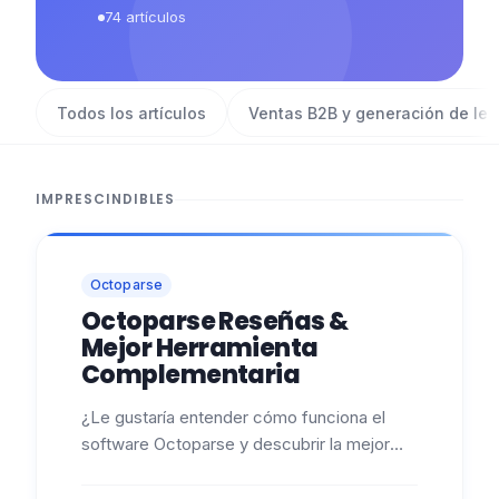
74
artículos
Todos los artículos
Ventas B2B y generación de le
IMPRESCINDIBLES
Octoparse
Octoparse Reseñas &
Mejor Herramienta
Complementaria
¿Le gustaría entender cómo funciona el
software Octoparse y descubrir la mejor
herramienta complementaria? Entonces has
venido al lugar adecuado 😉 . ¿Qué es…