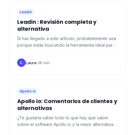
Leadin
Leadin : Revisión completa y
alternativa
Si has llegado a este artículo, probablemente sea
porque estás buscando la herramienta ideal para
automatizar tu prospección en Linkedin o por
email (¡o…
Laura
·
38 min
L
Apollo io
Apollo io: Comentarios de clientes y
alternativas
¿Te gustaría saber todo lo que hay que saber
sobre el software Apollo io y la mejor alternativa?
Entonces has llegado al lugar adecuado. 😉 ¿Qué