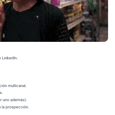
 LinkedIn.
ión multicanal.
s.
er uno además).
 la prospección.