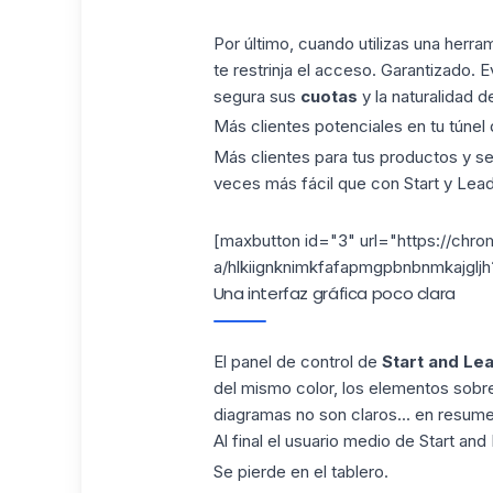
Por último, cuando utilizas una herr
te restrinja el
acceso. Garantizado. Evi
segura sus
cuotas
y la naturalidad 
Más clientes potenciales en tu túnel
Más clientes para tus productos y ser
veces más fácil que con Start y Lead
[maxbutton id="3" url="https://chro
a/hlkiignknimkfafapmgpbnbnmkajgljh
Una interfaz gráfica poco clara
El panel de control de
Start and Le
del mismo color, los elementos sobre
diagramas no son claros... en resume
Al final el usuario medio de Start an
Se pierde en el tablero.