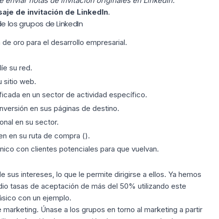
e enviar notas de invitación originales en LinkedIn.
je de invitación de LinkedIn
.
e los grupos de LinkedIn
 de oro
para el desarrollo empresarial.
íe su red.
u sitio web.
ficada en un sector de actividad específico.
nversión en sus páginas de destino.
nal en su sector.
en en su ruta de compra ().
nico con clientes potenciales para que vuelvan.
 sus intereses, lo que le permite dirigirse a ellos. Ya hemos
dio
tasas de aceptación de más del 50%
utilizando este
ásico con un ejemplo.
e marketing.
Únase a los grupos en torno al marketing
a partir