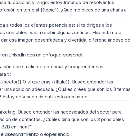
sa tu posición y rango: estoy tratando de resolver los
fesión en torno al {{topic}}. ¿Qué me dices de una charla al
ca a todos los clientes potenciales
: si te diriges a los
 contables, vas a recibir algunas críticas. Elija esta nota
e dar esa imagen desenfadada y divertida, diferenciándose de
 en LinkedIn con un enfoque personal
ación con su cliente potencial
y comprender sus
ra ti:
{sector}} O vi que eras {{título}}. Busco entender las
r una solución adecuada. ¿Cuáles crees que son los 3 temas
? Estoy deseando discutir esto con usted.
arketing. Busco entender las necesidades del sector para
ción de contactos. ¿Cuáles diría que son los 3 principales
 B2B en línea?"
 de asesoramiento o experiencia