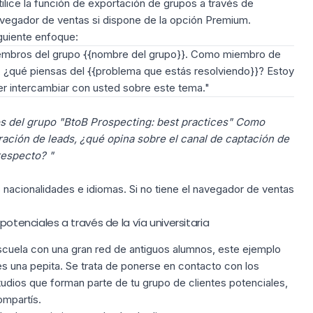
ilice la función de exportación de grupos a través de
avegador de ventas si dispone de la opción Premium.
guiente enfoque:
mbros del grupo {{nombre del grupo}}. Como miembro de
, ¿qué piensas del {{problema que estás resolviendo}}? Estoy
cer intercambiar con usted sobre este tema."
 del grupo "
BtoB Prospecting
: best practices" Como
ción de leads, ¿qué opina sobre el canal de captación de
respecto? "
s nacionalidades e idiomas. Si no tiene el navegador de ventas
potenciales a través de la vía universitaria
escuela con una gran red de antiguos alumnos,
este ejemplo
es una pepita
. Se trata de ponerse en contacto con los
udios que forman parte de tu grupo de clientes potenciales,
mpartís.