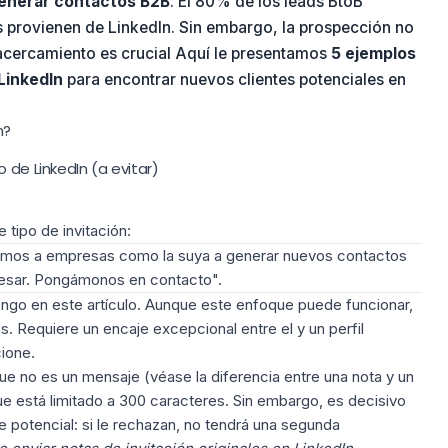
enerar contactos
B2B
. El 80% de los leads BtoB
s provienen de LinkedIn. Sin embargo, la prospección no
r acercamiento es crucial Aquí le presentamos
5 ejemplos
LinkedIn
para encontrar nuevos clientes potenciales en
n?
 de LinkedIn (a evitar)
tipo de invitación:
os a empresas como la suya a generar nuevos contactos
resar. Pongámonos en contacto".
ngo en este artículo
. Aunque este enfoque puede funcionar,
. Requiere un encaje excepcional entre el y un perfil
ione.
, que no es un mensaje (véase
la diferencia entre una nota y un
a que está limitado a 300 caracteres. Sin embargo, es decisivo
e potencial: si le rechazan, no tendrá una segunda