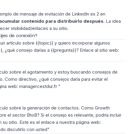
ejemplo de mensaje de invitación de LinkedIn es 2 en
acumular contenido para distribuirlo después
. La idea
cer visibilidad/enlaces a su sitio.
ajes de conexión?
n artículo sobre {{topic}} y quiero incorporar algunos
, ¿qué consejo darías a {{pregunta}}? Enlace al sitio web:
tículo sobre el agotamiento y estoy buscando consejos de
 Como directivo, ¿qué consejos daría para evitar el
gina web: managercestdur.fr "
tículo sobre la generación de contactos. Como Growth
e el sector BtoB? Si el consejo es relevante, podría incluir
n su sitio. Este es el enlace a nuestra página web:
do discutirlo con usted"