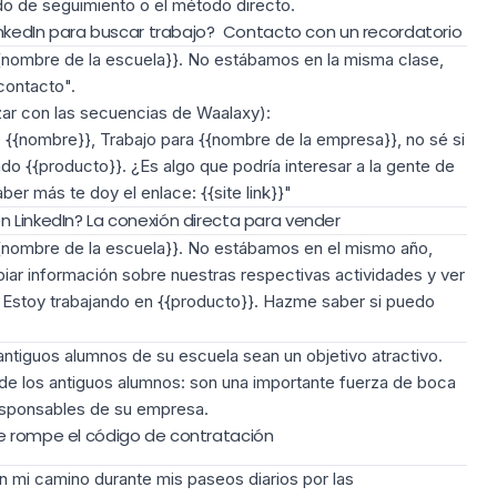
do de seguimiento o el método directo.
LinkedIn para buscar trabajo? Contacto con un recordatorio
nombre de la escuela}}. No estábamos en la misma clase,
contacto".
ar con las secuencias de Waalaxy):
 {{nombre}}, Trabajo para {{nombre de la empresa}}, no sé si
o {{producto}}. ¿Es algo que podría interesar a la gente de
er más te doy el enlace: {{site link}}"
n LinkedIn? La conexión directa para vender
{nombre de la escuela}}. No estábamos en el mismo año,
ar información sobre nuestras respectivas actividades y ver
Estoy trabajando en {{producto}}. Hazme saber si puedo
antiguos alumnos de su escuela sean un objetivo atractivo
.
de los antiguos alumnos: son una importante fuerza de boca
esponsables de su empresa.
e rompe el código de contratación
n mi camino durante mis paseos diarios por las