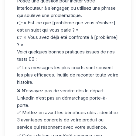
Posez une question pour inciter votre
interlocuteur à s’engager, ou utilisez une phrase
qui soulève une problématique.
👉 « Est-ce que [problème que vous résolvez]
est un sujet qui vous parle ? »
👉 « Vous avez déjà été confronté à [problème]
? »
Voici quelques bonnes pratiques issues de nos
tests 👇🏻 :
✅
Les messages les plus courts
sont souvent
les plus efficaces. Inutile de raconter toute votre
histoire.
❌
N’essayez pas de vendre dès le départ
.
LinkedIn
n’est pas un démarchage porte-à-
porte.
✅
Mettez en avant les bénéfices clés :
identifiez
3 avantages concrets de votre produit ou
service qui résonnent avec votre audience.
✅
Créez du lien
: un intérêt commun, une