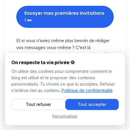
Envoyer mes premières invitations
! 👀
Et si vous n’aviez même plus besoin de rédiger
vos messages vous-même ? C’est là
qu’intervient
Waami,
l’IA intégrée à Waalaxy. 💡
Concrètement, vous lui donnez quelques infos :
On respecte ta vie privée 🍪
Qui est votre cible ().🎯
On utilise des cookies pour comprendre comment le
Ce que vous proposez (votre valeur ajoutée).☀️
blog est utilisé et te proposer des contenus
personnalisés. Tu choisis ce que tu acceptes. Refuser
Votre avantage concurrentiel.😎
n'enlève rien au contenu.
Politique de confidentialité
Votre appel à l'action.☎️
En un clic, Waami génère un message
Tout refuser
Tout accepter
d’invitation ou de prospection adapté, prêt à être
utilisé. Vous n’avez plus à chercher l’inspiration
Personnaliser
ou à perdre du temps sur des formulations… ⏳