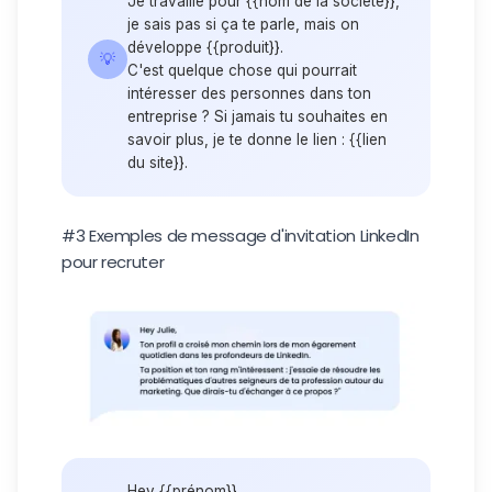
Je travaille pour {{nom de la société}},
je sais pas si ça te parle, mais on
développe {{produit}}.
💡
C'est quelque chose qui pourrait
intéresser des personnes dans ton
entreprise ? Si jamais tu souhaites en
savoir plus, je te donne le lien : {{lien
du site}}.
#3 Exemples de message d'invitation LinkedIn
pour recruter
Hey {{prénom}}