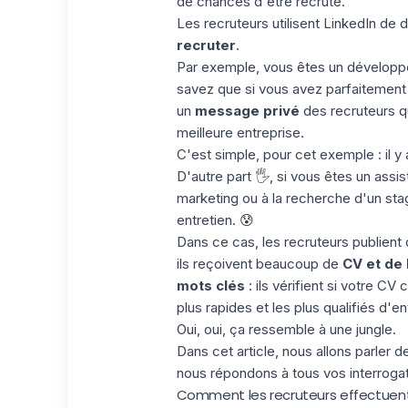
de chances d'être recruté.
Les recruteurs utilisent LinkedIn de d
recruter
.
Par exemple, vous êtes un développ
savez que si vous avez parfaitement
un
message privé
des recruteurs qu
meilleure entreprise.
C'est simple, pour cet exemple : il y 
D'autre part 🖐, si vous êtes un ass
marketing ou à la recherche d'un stag
entretien. 😰
Dans ce cas, les recruteurs publient
ils reçoivent beaucoup de
CV et de 
mots clés
: ils vérifient si votre C
plus rapides et les plus qualifiés d'en
Oui, oui, ça ressemble à une jungle.
Dans cet article, nous allons parler 
nous répondons à tous vos interrogat
Comment les recruteurs effectuent-i