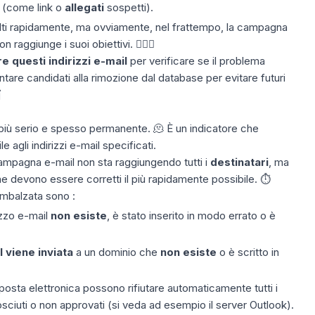
i (come link o
allegati
sospetti).
lti rapidamente, ma ovviamente, nel frattempo, la campagna
 raggiunge i suoi obiettivi. 🤷🏻‍♀️
e questi indirizzi e-mail
per verificare se il problema
ntare candidati alla rimozione dal
database
per evitare futuri

più serio e spesso permanente. 🫠 È un indicatore che
e agli indirizzi e-mail specificati.
 campagna e-mail non sta raggiungendo tutti i
destinatari
, ma
e devono essere corretti il più rapidamente possibile. ⏱️
imbalzata sono :
izzo e-mail
non esiste
, è stato inserito in modo errato o è
 viene inviata
a un dominio che
non esiste
o è scritto in
 posta elettronica possono rifiutare automaticamente tutti i
sciuti o non approvati (si veda ad esempio il
server Outlook
).