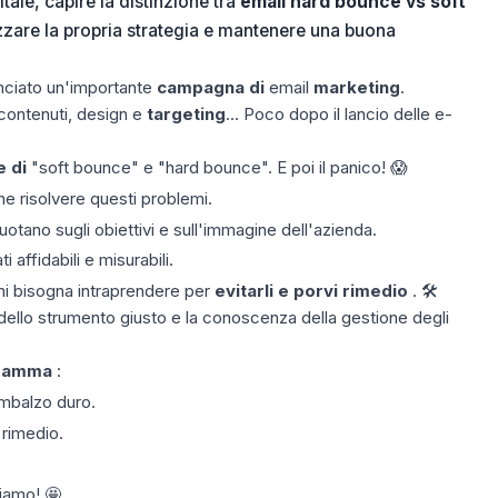
ale, capire la distinzione tra
email hard bounce vs soft
zzare la propria strategia e mantenere una buona
nciato un'importante
campagna di
email
marketing
.
contenuti, design e
targeting
... Poco dopo il lancio delle e-
e di
"soft bounce" e "hard bounce". E poi il panico! 😱
e risolvere questi problemi.
otano sugli obiettivi e sull'immagine dell'azienda.
 affidabili e misurabili.
ni bisogna intraprendere per
evitarli e porvi rimedio
. 🛠️
dello strumento giusto e la conoscenza della gestione degli
gramma
:
imbalzo duro.
i rimedio.
ziamo! 🤩