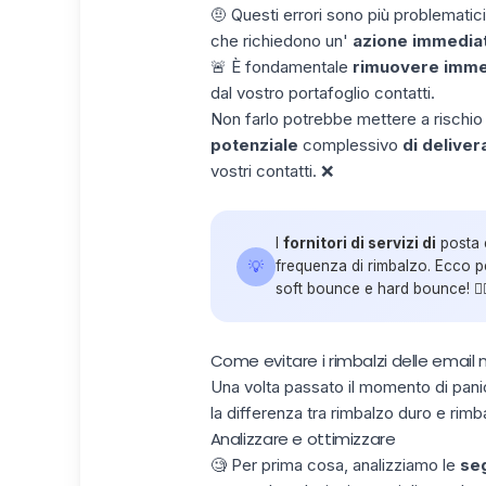
🤨 Questi errori sono più problematici
che richiedono un'
azione immedia
🚨 È fondamentale
rimuovere imm
dal vostro portafoglio contatti.
Non farlo potrebbe mettere a rischio l
potenziale
complessivo
di delivera
vostri contatti. ❌
I
fornitori di servizi di
posta e
💡
frequenza di rimbalzo. Ecco p
soft bounce e hard bounce! 👇
Come evitare i rimbalzi delle email
Una volta passato il momento di pani
la differenza tra rimbalzo duro e rimb
Analizzare e ottimizzare
🧐 Per prima cosa, analizziamo le
seg