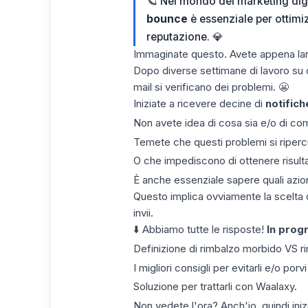
🪐 Nel mondo del marketing digit
bounce
è essenziale per ottimi
reputazione. 💎
Immaginate questo. Avete appena la
Dopo diverse settimane di lavoro su 
mail si verificano dei problemi. 😬
Iniziate a ricevere decine di
notifich
Non avete idea di cosa sia e/o di com
Temete che questi problemi si ripercu
O che impediscono di ottenere risultati
È anche essenziale sapere quali azio
Questo implica ovviamente la scelta 
invii.
⬇️ Abbiamo tutte le risposte!
In pro
Definizione di rimbalzo morbido VS r
I migliori consigli per evitarli e/o porv
Soluzione per trattarli con Waalaxy.
Non vedete l'ora? Anch'io, quindi ini