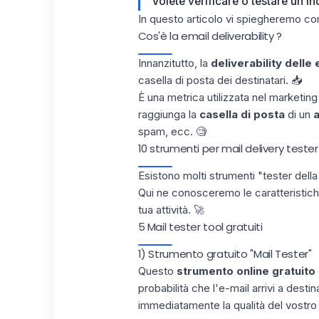
Volete verificare o testare un i
In questo articolo vi spiegheremo com
Cos'è la email deliverability ?
Innanzitutto, la
deliverability delle 
casella di posta dei destinatari. 📥
È una metrica utilizzata nel marketin
raggiunga la
casella di posta
di un
spam, ecc. 🧐
10 strumenti per mail delivery tester
Esistono molti strumenti "tester della 
Qui ne conosceremo le caratteristiche,
tua attività. 🚀
5 Mail tester tool gratuiti
1) Strumento gratuito "Mail Tester"
Questo
strumento online gratuito
probabilità che l'e-mail arrivi a desti
immediatamente la qualità del vostro 