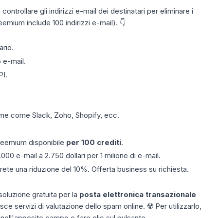
ntrollare gli indirizzi e-mail dei destinatari per eliminare i
eemium include 100 indirizzi e-mail). 👇
ario.
o e-mail.
PI.
me come Slack, Zoho, Shopify, ecc.
freemium disponibile
per 100 crediti
.
.000 e-mail a 2.750 dollari per 1 milione di e-mail.
te una riduzione del 10%. Offerta business su richiesta.
oluzione gratuita per la
posta elettronica transazionale
sce servizi di valutazione dello spam online. ☢️ Per utilizzarlo,
a nell'apposito campo e fare clic sul pulsante.