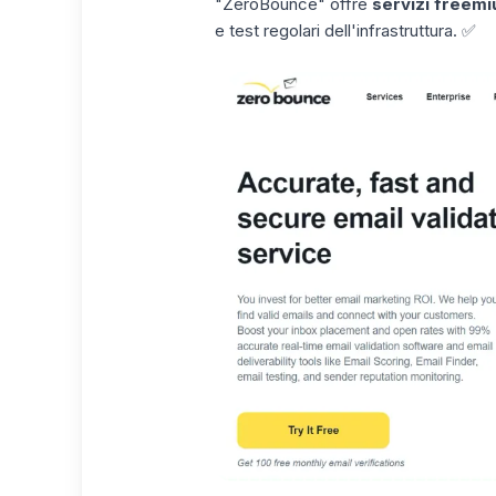
"ZeroBounce"
offre
servizi freem
e test regolari dell'infrastruttura. ✅