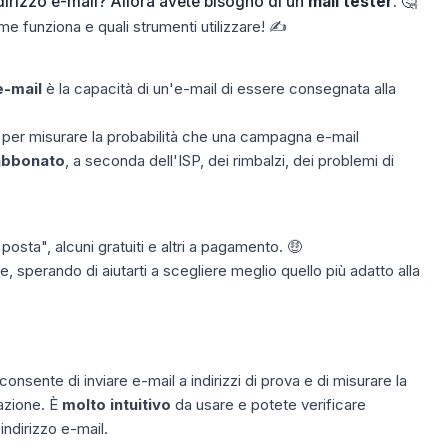
ndirizzo e-mail? Allora avete bisogno di un
mail
tester
. 🤔
e funziona e quali strumenti utilizzare! ✍️
e-mail
è la capacità di un'e-mail di essere consegnata alla
g per misurare la probabilità che una campagna e-mail
abbonato
, a seconda dell'ISP, dei rimbalzi, dei problemi di
posta", alcuni gratuiti e altri a pagamento. 🤑
 sperando di aiutarti a scegliere meglio quello più adatto alla
consente di inviare e-mail a indirizzi di prova e di misurare la
nazione. È
molto intuitivo
da usare e potete verificare
indirizzo e-mail.