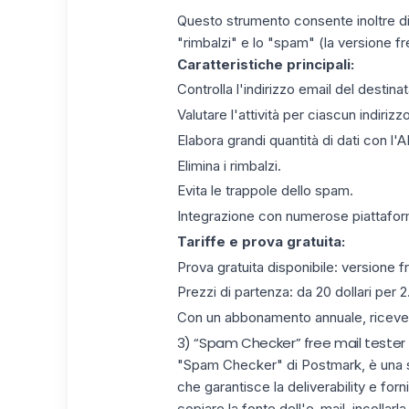
Questo strumento consente inoltre di co
"rimbalzi" e lo "spam" (la versione fr
Caratteristiche principali:
Controlla l'indirizzo email del destinat
Valutare l'attività per ciascun indirizz
Elabora grandi quantità di dati con l'A
Elimina i rimbalzi.
Evita le trappole dello spam.
Integrazione con numerose piattafor
Tariffe e prova gratuita:
Prova gratuita disponibile: versione 
Prezzi di partenza: da 20 dollari per 2
Con un abbonamento annuale, ricevere
3) “Spam Checker” free mail tester
"Spam Checker"
di Postmark, è una s
che garantisce la deliverability e forni
copiare la fonte dell'e-mail, incollarl