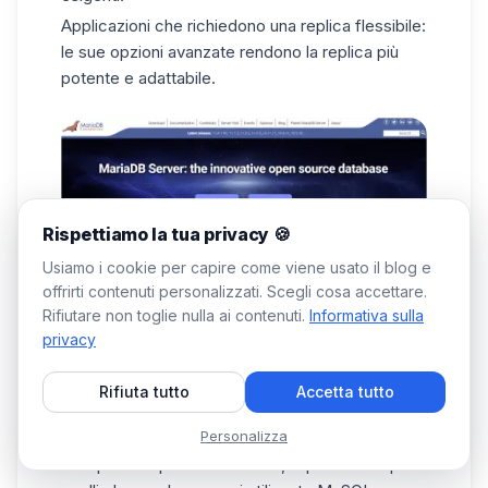
Applicazioni che richiedono una replica flessibile:
le sue opzioni avanzate rendono la replica più
potente e adattabile.
Rispettiamo la tua privacy 🍪
Vantaggi:
👍
Usiamo i cookie per capire come viene usato il blog e
offrirti contenuti personalizzati. Scegli cosa accettare.
Prestazioni e scalabilità elevate, ideali per
Rifiutare non toglie nulla ai contenuti.
Informativa sulla
database di grandi dimensioni e query
privacy
complesse.
Compatibilità con MySQL, per facilitare la
Rifiuta tutto
Accetta tutto
migrazione e aggiungere miglioramenti.
Svantaggi:
👎
Personalizza
Complessità per i nuovi utenti, in particolare per