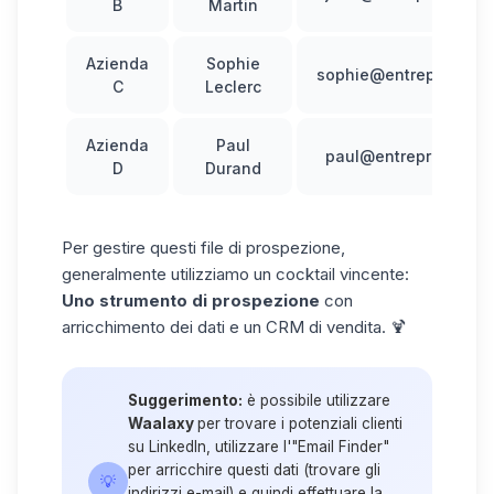
B
Martin
Azienda
Sophie
sophie@entreprisec.c
C
Leclerc
Azienda
Paul
paul@entreprised.co
D
Durand
Per gestire questi
file di prospezione
,
generalmente utilizziamo un cocktail vincente:
Uno strumento di prospezione
con
arricchimento dei dati e un CRM di vendita. 🍹
Suggerimento:
è possibile utilizzare
Waalaxy
per trovare i potenziali clienti
su LinkedIn, utilizzare
l'"Email Finder"
per arricchire questi dati (trovare gli
💡
indirizzi e-mail) e quindi effettuare la