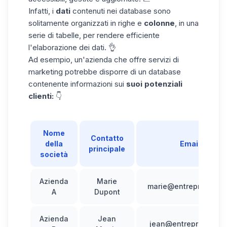
Infatti, i
dati
contenuti nei database sono
solitamente organizzati in righe e
colonne
, in una
serie di tabelle, per rendere efficiente
l'elaborazione dei dati. 👌
Ad esempio, un'azienda che offre servizi di
marketing potrebbe disporre di un database
contenente informazioni sui
suoi potenziali
clienti:
👇
Nome
Contatto
della
Email
principale
società
Azienda
Marie
marie@entreprisea.c
A
Dupont
Azienda
Jean
jean@entrepriseb.co