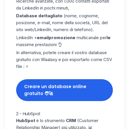
Ricerche avanzate, con 1.000 contatti esportati
da LinkedIn in pochi minuti,
Database dettagliato
(nome, cognome,
posizione, e-mail, nome della società, URL del
sito web/LinkedIn, numero di telefono).
LinkedIn +
emailpromozione
multicanale per
le
massime prestazioni 👌
In alternativa, potete creare il vostro database
gratuito con Waalaxy e poi esportarlo come
CSV
file
: ⚡
Creare un database online
gratuito 🧑‍🚀
2 - HubSpot
HubSpot
è lo strumento
CRM
(Customer
Relationship Manager) più utilizzato. 📊