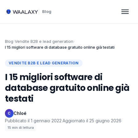
Blog
Blog
›
Vendite B2B e lead generation
›
I 15 migliori software di database gratuito online​ già testati
VENDITE B2B E LEAD GENERATION
I 15 migliori software di
database gratuito online​ già
testati
Chloé
·
C
Pubblicato il
1 gennaio 2022
·
Aggiornato il
25 giugno 2026
·
15
min di lettura