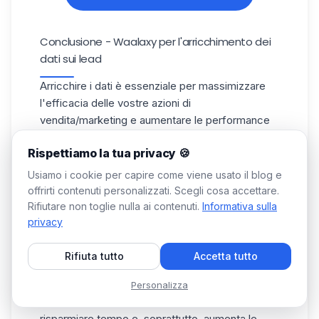
Conclusione - Waalaxy per l'arricchimento dei
dati sui lead
Arricchire i dati è essenziale per massimizzare
l'efficacia delle vostre azioni di
vendita/marketing e aumentare le performance
delle vostre campagne💥, sia per :
Rispettiamo la tua privacy 🍪
Migliorare la segmentazione dei prospect,
Usiamo i cookie per capire come viene usato il blog e
personalizzare i messaggi
offrirti contenuti personalizzati. Scegli cosa accettare.
o sincronizzare automaticamente le informazioni
Rifiutare non toglie nulla ai contenuti.
Informativa sulla
con il vostro
CRM tools
.
privacy
Waalaxy non solo automatizza la prospezione su
LinkedIn, ma arricchisce automaticamente i
Rifiuta tutto
Accetta tutto
vostri contatti con dati rilevanti, per campagne
multicanale più efficaci.
Personalizza
Questo strumento ad alte prestazioni vi fa
risparmiare tempo e, soprattutto, aumenta le