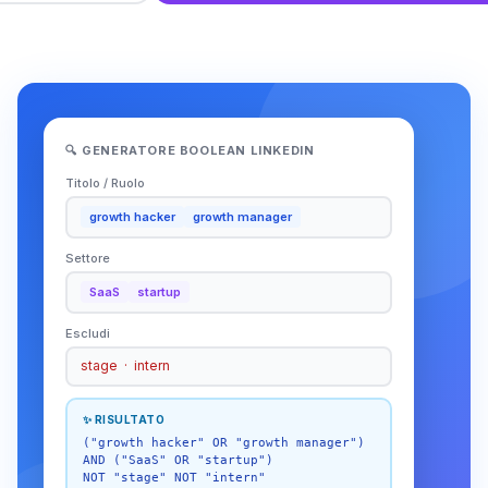
🔍 GENERATORE BOOLEAN LINKEDIN
Titolo / Ruolo
growth hacker
growth manager
Settore
SaaS
startup
Escludi
stage · intern
✨ RISULTATO
("growth hacker" OR "growth manager")
AND ("SaaS" OR "startup")
NOT "stage" NOT "intern"