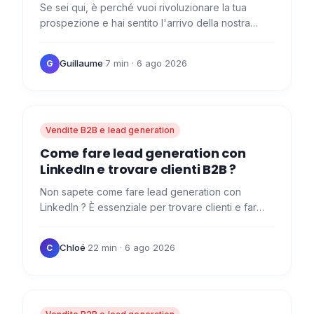
Se sei qui, è perché vuoi rivoluzionare la tua
prospezione e hai sentito l'arrivo della nostra
rivoluzione: Waalaxy . 😜 Prospezione con
Waalaxy ora ! Ecco le…
Guillaume
·
7 min
· 6 ago 2026
G
Vendite B2B e lead generation
Come fare lead generation con
LinkedIn e trovare clienti B2B ?
Non sapete come fare lead generation con
LinkedIn ? È essenziale per trovare clienti e far
decollare il vostro business! 🚀 Per e prima di
trovare clienti, è…
Chloé
·
22 min
· 6 ago 2026
C