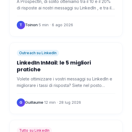
A ProspectIn, di solito otteniamo tra il 10 e il 20%
di risposte ai nostri messaggi su LinkedIn , e tra il 5
e il 10% alle nostre note di invito. Ma allora,…
Toinon
·
5 min
· 6 ago 2026
T
Outreach su LinkedIn
LinkedIn InMail: le 5 migliori
pratiche
Volete ottimizzare i vostri messaggi su LinkedIn e
migliorare i tassi di risposta? Siete nel posto
giusto! 😎 Oggi parleremo di LinkedIn InMail , i
famosi…
Guillaume
·
12 min
· 28 lug 2026
G
Tutto su LinkedIn