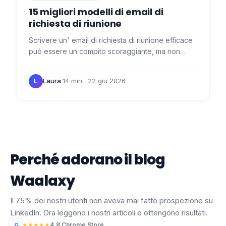
15 migliori modelli di email di
richiesta​ di riunione
Scrivere un' email di richiesta​ di riunione efficace
può essere un compito scoraggiante, ma non
impossibile. Seguendo alcuni semplici consigli,
potrete…
Laura
·
14 min
· 22 giu 2026
L
Perché adorano il blog
Waalaxy
Il 75% dei nostri utenti non aveva mai fatto prospezione su
LinkedIn. Ora leggono i nostri articoli e ottengono risultati.
★
★
★
★
★
4,8 Chrome Store
G