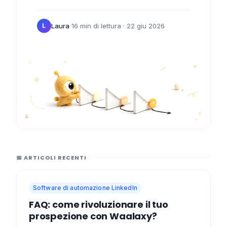
cosa dire... 🙈 In effetti, "dire grazie" non è
sempre facile, soprattutto…
·
Laura
16 min di lettura
· 22 giu 2026
L
📅 ARTICOLI RECENTI
Software di automazione LinkedIn
FAQ: come rivoluzionare il tuo
prospezione con Waalaxy?