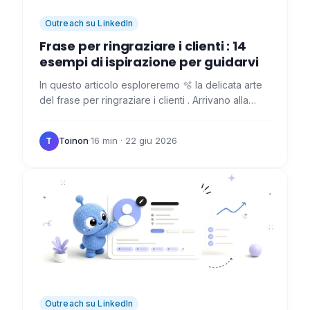
Outreach su LinkedIn
Frase per ringraziare i clienti : 14
esempi di ispirazione per guidarvi
In questo articolo esploreremo 🫧 la delicata arte
del frase per ringraziare i clienti . Arrivano alla
ricerca di prodotti e servizi e meritano la nostra…
Toinon
·
16 min
· 22 giu 2026
T
Outreach su LinkedIn