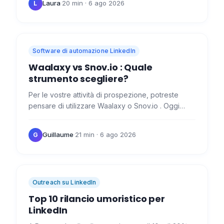
Laura
·
20 min
· 6 ago 2026
L
Software di automazione LinkedIn
Waalaxy vs Snov.io : Quale
strumento scegliere?
Per le vostre attività di prospezione, potreste
pensare di utilizzare Waalaxy o Snov.io . Oggi
analizzeremo le caratteristiche di questi due
strumenti, le loro…
Guillaume
·
21 min
· 6 ago 2026
G
Outreach su LinkedIn
Top 10 rilancio umoristico per
LinkedIn