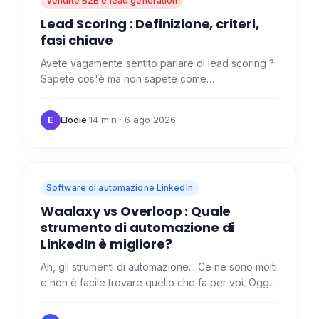
Vendite B2B e lead generation
Lead Scoring : Definizione, criteri,
fasi chiave
Avete vagamente sentito parlare di lead scoring ?
Sapete cos'è ma non sapete come
implementarlo? Vi spieghiamo tutto qui! Che cos'è
il lead scoring? Il lead…
Elodie
·
14 min
· 6 ago 2026
E
Software di automazione LinkedIn
Waalaxy vs Overloop : Quale
strumento di automazione di
LinkedIn è migliore?
Ah, gli strumenti di automazione... Ce ne sono molti
e non è facile trovare quello che fa per voi. Oggi
ho il piacere di facilitarvi il compito con un
piccolo…