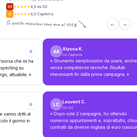
★
★
★
★
★
4,5 su G2
G2
★
★
★
★
★
4,5 Capterra
C
Sì, queste recensioni sono vere al 100%
←
→
Alyssa K.
G
On Capterra
«
Strumento semplicissimo da usare, anche
 risorsa che mi ha
senza competenze tecniche. Risultati
ospecting su
interessanti fin dalla prima campagna.
»
go, attuabile.
»
Louvent C.
G
On G2
«
Dopo sole 2 campagne, ho ottenuto
 vanno dritti al
numerosi appuntamenti e, soprattutto, chiu
olo il giorno in
contratti da diverse migliaia di euro ciascu