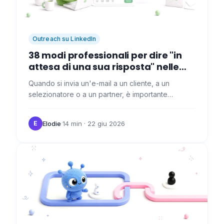
Outreach su LinkedIn
38 modi professionali per dire "in
attesa di una sua risposta" nelle
tue e-mail
Quando si invia un'e-mail a un cliente, a un
selezionatore o a un partner, è importante
indicare che si è in attesa di una risposta per
proseguire il processo.…
Elodie
·
14 min
· 22 giu 2026
E