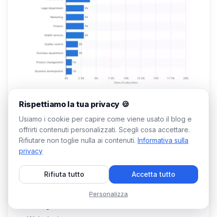
Ok, facciamo uno zoom sui
risultati di ricerca
Rispettiamo la tua privacy 🍪
più popolari su LinkedIn!
Usiamo i cookie per capire come viene usato il blog e
Elenco dei titoli di lavoro in ambito tecnico, web
offrirti contenuti personalizzati. Scegli cosa accettare.
e telecomunicazioni
Rifiutare non toglie nulla ai contenuti.
Informativa sulla
privacy
Amministratore di database.
Architetto di sistemi informativi.
Rifiuta tutto
Accetta tutto
Analista di business.
IT project manager.
Personalizza
Manager di comunità.