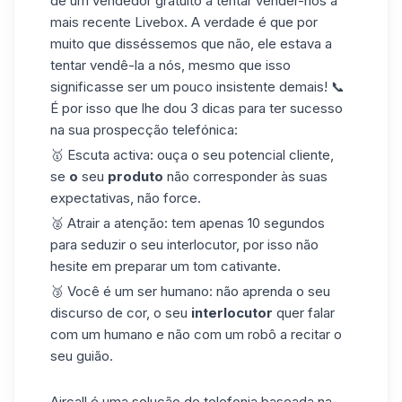
de um vendedor gratuito a tentar vender-nos a
mais recente Livebox. A verdade é que por
muito que disséssemos que não, ele estava a
tentar vendê-la a nós, mesmo que isso
significasse ser um pouco insistente demais! 📞
É por isso que lhe dou 3 dicas para ter sucesso
na sua prospecção telefónica:
🥇 Escuta activa: ouça o seu potencial cliente,
se
o
seu
produto
não corresponder às suas
expectativas, não force.
🥈 Atrair a atenção: tem apenas 10 segundos
para seduzir o seu interlocutor, por isso não
hesite em preparar um tom cativante.
🥉 Você é um ser humano: não aprenda o seu
discurso de cor, o seu
interlocutor
quer falar
com um humano e não com um robô a recitar o
seu guião.
Aircall
é uma solução de telefonia baseada na