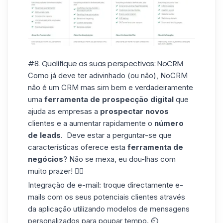
#8. Qualifique as suas perspectivas: NoCRM
Como já deve ter adivinhado (ou não),
NoCRM
não é um CRM mas sim bem e verdadeiramente
uma
ferramenta de prospecção
digital
que
ajuda as empresas a
prospectar novos
clientes e a aumentar rapidamente o
número
de leads
. ️ Deve estar a perguntar-se que
características oferece esta
ferramenta de
negócios
? Não se mexa, eu dou-lhas com
muito prazer! 👆🏼
Integração de e-mail: troque directamente e-
mails com os seus potenciais clientes através
da aplicação utilizando
modelos de mensagens
personalizados
para poupar tempo. ⏲️