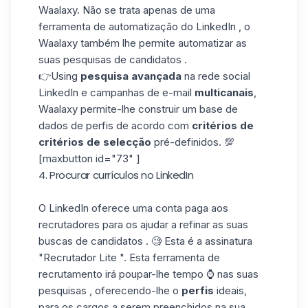
Waalaxy. Não se trata apenas de uma
ferramenta de automatização do LinkedIn , o
Waalaxy
também lhe permite automatizar as
suas pesquisas de candidatos .
👉Using
pesquisa
avançada
na rede social
LinkedIn e
campanhas de e-mail
multicanais
,
Waalaxy permite-lhe construir um
base de
dados
de perfis de acordo com
critérios de
critérios de selecção
pré-definidos. 💯
[maxbutton id="73" ]
4. Procurar currículos no LinkedIn
O LinkedIn oferece uma conta paga aos
recrutadores para os ajudar a refinar as suas
buscas de candidatos . 🧐 Esta é a assinatura
"
Recrutador Lite
". Esta ferramenta de
recrutamento irá poupar-lhe tempo ⌚ nas suas
pesquisas , oferecendo-lhe o
perfis
ideais,
para os cargos a serem preenchidos na sua