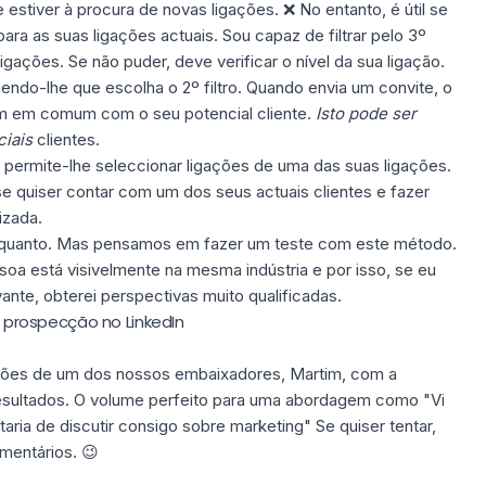
e estiver à procura de novas ligações. ❌ No entanto, é útil se
a as suas ligações actuais. Sou capaz de filtrar pelo 3º
ligações. Se não puder, deve verificar o nível da sua ligação.
mendo-lhe que escolha o 2º filtro. Quando envia um convite, o
em em comum com o seu potencial cliente.
Isto
pode ser
ciais
clientes.
o permite-lhe seleccionar ligações de uma das suas ligações.
e quiser contar com um dos seus actuais clientes e fazer
izada.
 enquanto. Mas pensamos em fazer um teste com este método.
a está visivelmente na mesma indústria e por isso, se eu
nte, obterei perspectivas muito qualificadas.
prospecção no LinkedIn
ações de um dos nossos embaixadores, Martim, com a
resultados. O volume perfeito para uma abordagem como "Vi
taria de discutir consigo sobre marketing" Se quiser tentar,
mentários. 😉