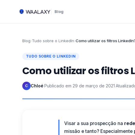
Blog
Blog
›
Tudo sobre o LinkedIn
›
Como utilizar os filtros LinkedIn
TUDO SOBRE O LINKEDIN
Como utilizar os filtros
Chloé
·
Publicado em
29 de março de 2021
·
Atualiza
C
Visar a sua prospecção na
rede
missão e tanto? Especialmente p