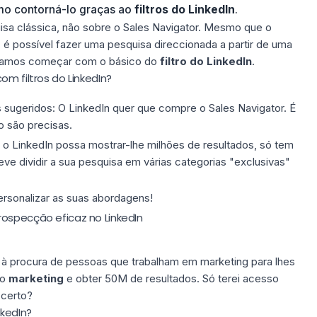
omo contorná-lo graças ao
filtros do LinkedIn
.
uisa clássica, não sobre o Sales Navigator. Mesmo que o
 é possível fazer uma pesquisa direccionada a partir de uma
 vamos começar com o básico do
filtro do LinkedIn
.
om filtros do LinkedIn?
s sugeridos: O LinkedIn quer que compre o Sales Navigator. É
o são precisas.
o LinkedIn possa mostrar-lhe milhões de resultados, só tem
ve dividir a sua pesquisa em várias categorias "exclusivas"
ersonalizar as suas abordagens!
ospecção eficaz no LinkedIn
 à procura de pessoas que trabalham em marketing para lhes
ro
marketing
e obter 50M de resultados. Só terei acesso
 certo?
nkedIn?