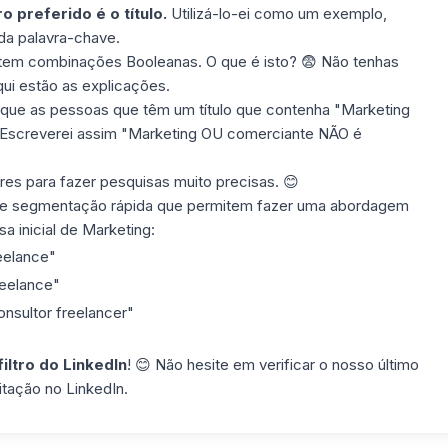
ro preferido é o título.
Utilizá-lo-ei como um exemplo,
a palavra-chave.
istem combinações Booleanas. O que é isto?
😨 Não tenhas
ui
estão as explicações.
 que as pessoas que têm um título que contenha "Marketing
 Escreverei assim "Marketing OU comerciante NÃO é
es para fazer pesquisas muito precisas.
😊
 de segmentação rápida que permitem fazer uma abordagem
sa inicial de Marketing:
eelance"
eelance"
nsultor freelancer"
filtro do LinkedIn
! 😊 Não hesite em verificar o nosso último
tação no LinkedIn
.