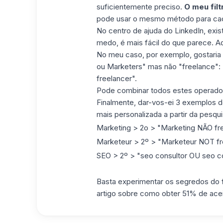
suficientemente preciso.
O meu filt
pode usar o mesmo método para cad
No centro de ajuda do LinkedIn, ex
medo, é mais fácil do que parece.
Aq
No meu caso, por exemplo, gostaria
ou Marketers" mas não "freelance":
freelancer".
Pode combinar todos estes operador
Finalmente, dar-vos-ei 3 exemplos
mais personalizada a partir da pesqui
Marketing > 2o > "Marketing NÃO fr
Marketeur > 2º > "Marketeur NOT fr
SEO > 2º > "seo consultor OU seo co
Basta experimentar os segredos do
artigo sobre como
obter 51% de acei