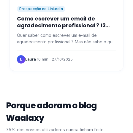
Prospecção no LinkedIn
Como escrever um email de
agradecimento profissional​ ? 13
modelos com exemplos concretos
Quer saber como escrever um e-mail de
agradecimento profissional ? Mas não sabe o que
dizer... 🙈 De facto, "dizer obrigado" nem sempre
é fácil, especialmente…
Laura
·
16 min
· 27/10/2025
L
Porque adoram o blog
Waalaxy
75% dos nossos utilizadores nunca tinham feito