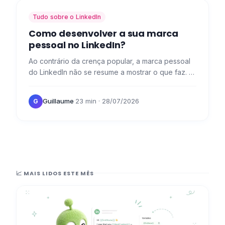
Tudo sobre o LinkedIn
Como desenvolver a sua marca
pessoal no LinkedIn?
Ao contrário da crença popular, a marca pessoal
do LinkedIn não se resume a mostrar o que faz. 👀
É também: a arte de contar a sua história, destacar
a sua…
Guillaume
·
23 min
· 28/07/2026
G
📈 MAIS LIDOS ESTE MÊS