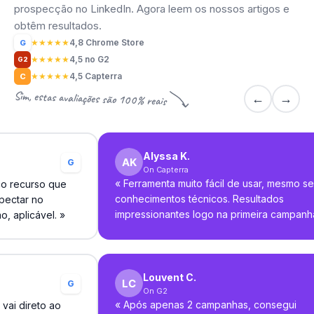
prospecção no LinkedIn. Agora leem os nossos artigos e
obtêm resultados.
★
★
★
★
★
4,8 Chrome Store
G
★
★
★
★
★
4,5 no G2
G2
★
★
★
★
★
4,5 Capterra
C
Sim, estas avaliações são 100% reais
←
→
Alyssa K.
G
On Capterra
«
Ferramenta muito fácil de usar, mesmo s
co recurso que
conhecimentos técnicos. Resultados
pectar no
impressionantes logo na primeira campanh
o, aplicável.
»
Louvent C.
G
On G2
«
Após apenas 2 campanhas, consegui
vai direto ao