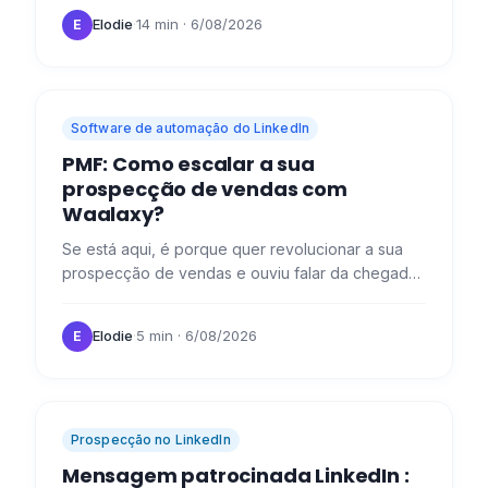
lead scoring é uma…
Elodie
·
14 min
· 6/08/2026
E
Software de automação do LinkedIn
PMF: Como escalar a sua
prospecção de vendas com
Waalaxy?
Se está aqui, é porque quer revolucionar a sua
prospecção de vendas e ouviu falar da chegada
da nossa revolução : Waalaxy. 😜 Aqui estão as
perguntas mais…
Elodie
·
5 min
· 6/08/2026
E
Prospecção no LinkedIn
Mensagem patrocinada LinkedIn :