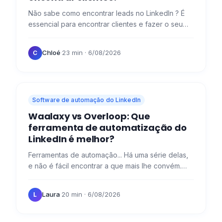
Não sabe como encontrar leads no LinkedIn ? É
essencial para encontrar clientes e fazer o seu
negócio arrancar! 🚀 Para e antes de encontrar
clientes, é…
Chloé
·
23 min
· 6/08/2026
C
Software de automação do LinkedIn
Waalaxy vs Overloop: Que
ferramenta de automatização do
LinkedIn é melhor?
Ferramentas de automação... Há uma série delas,
e não é fácil encontrar a que mais lhe convém.
Hoje, tenho o prazer de vos facilitar com uma
pequena…
Laura
·
20 min
· 6/08/2026
L