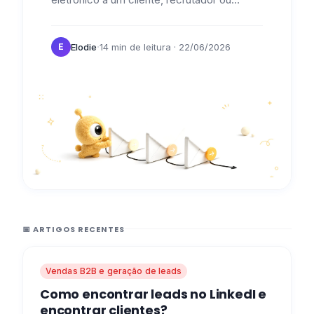
parceiro, é importante indicar que está à
espera de notícias suas para continuar o…
·
Elodie
14 min de leitura
· 22/06/2026
E
📅 ARTIGOS RECENTES
Vendas B2B e geração de leads
Como encontrar leads no LinkedI e
encontrar clientes?