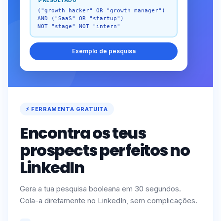
✨ RESULTADO
("growth hacker" OR "growth manager")
AND ("SaaS" OR "startup")
NOT "stage" NOT "intern"
Exemplo de pesquisa
⚡ FERRAMENTA GRATUITA
Encontra os teus
prospects perfeitos no
LinkedIn
Gera a tua pesquisa booleana em 30 segundos.
Cola-a diretamente no LinkedIn, sem complicações.