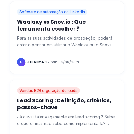
Software de automação do LinkedIn
Waalaxy vs Snov.io : Que
ferramenta escolher ?
Para as suas actividades de prospeção, poderá
estar a pensar em utilizar o Waalaxy ou o Snov.io .
Hoje, vamos analisar as características destas
duas…
Guillaume
·
22 min
· 6/08/2026
G
Vendas B2B e geração de leads
Lead Scoring : Definição, critérios,
passos-chave
Já ouviu falar vagamente em lead scoring ? Sabe
o que é, mas não sabe como implementá-la?
Explicamos tudo aqui! O que é a lead scoring ? A