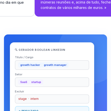
inúmeras reuniões e, acima de tudo, feche
 no dia em que
contratos de vários milhares de euros.
»
🔍 GERADOR BOOLEAN LINKEDIN
Título / Cargo
growth hacker
growth manager
Setor
SaaS
startup
Excluir
stage · intern