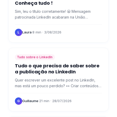
Conheça tudo !
Sim, leu o título corretamente! 😬 Mensagem
patrocinada LinkedIn acabaram na União
Europeia, mas temos uma solução melhor para
contactar os seus potenciais…
Laura
·
8 min
· 3/08/2026
L
Tudo sobre o LinkedIn
Tudo o que precisa de saber sobre
a publicação no LinkedIn
Quer escrever um excelente post no LinkedIn,
mas está um pouco perdido? 👀 Criar conteúdos
para as várias redes sociais nem sempre é fácil,
sobretudo no que…
Guillaume
·
21 min
· 28/07/2026
G