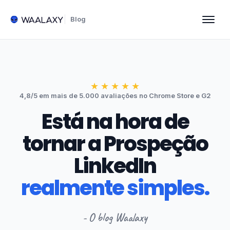
Blog
★
★
★
★
★
4,8/5 em mais de 5.000 avaliações no Chrome Store e G2
Está na hora de
tornar a Prospeção
LinkedIn
realmente simples.
- O blog Waalaxy