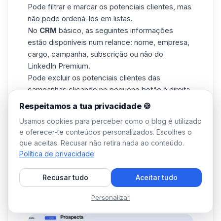
Pode filtrar e marcar os potenciais clientes, mas
não pode ordená-los em listas.
No
CRM
básico, as seguintes informações
estão disponíveis num relance: nome, empresa,
cargo, campanha, subscrição ou não do
LinkedIn Premium
.
Pode excluir os potenciais clientes das
campanhas clicando no pequeno botão à direita.
Meet Alfred CRM
Respeitamos a tua privacidade 🍪
O
Waalaxy CRM
é comum a todos os tipos de
Usamos cookies para perceber como o blog é utilizado
assinatura. É composto por um separador “All
e oferecer-te conteúdos personalizados. Escolhes o
prospects” (1) que, como o nome sugere,
que aceitas. Recusar não retira nada ao conteúdo.
contém todos os prospectos importados para o
Política de privacidade
Waalaxy
e listas (2), que são 100%
personalizáveis e permitem classificar os
Recusar tudo
Aceitar tudo
prospectos de acordo com os critérios que
definir: localização, tipo de emprego, empresa...
Personalizar