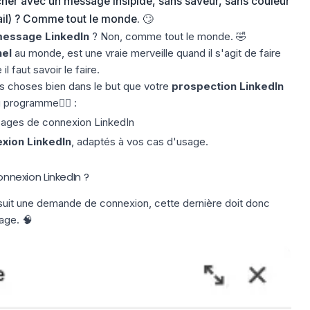
cher avec un message insipide, sans saveur, sans couleur
ail) ? Comme tout le monde. 🙄
essage LinkedIn
? Non, comme tout le monde. 🤣
el
au monde, est une vraie merveille quand il s'agit de faire
l faut savoir le faire.
es choses bien dans le but que votre
prospection LinkedIn
u programme👇🏼 :
ages de connexion LinkedIn
xion LinkedIn
, adaptés à vos cas d'usage.
nexion LinkedIn ?
uit une demande de connexion, cette dernière doit donc
age. 🧠