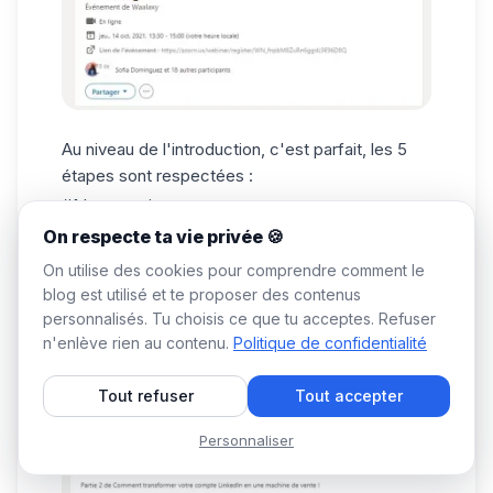
Au niveau de l'introduction, c'est parfait, les 5
étapes sont respectées :
#1 La question.
On respecte ta vie privée 🍪
#2 La réponse à la question.
#3 L'argumentaire.
On utilise des cookies pour comprendre comment le
blog est utilisé et te proposer des contenus
#4 Le teasing.
personnalisés. Tu choisis ce que tu acceptes. Refuser
#5 Le call-To-action.
n'enlève rien au contenu.
Politique de confidentialité
C'est ni trop court, ni trop long et il y a le lien du
Tout refuser
Tout accepter
live, perfecto. 👍
Personnaliser