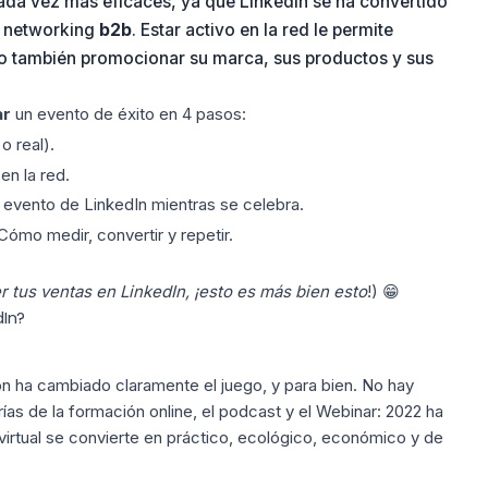
ada vez más eficaces, ya que LinkedIn se ha convertido
el networking
b2b
. Estar activo en la red le permite
ero también promocionar su marca, sus productos y sus
ar
un evento de éxito en 4 pasos:
o real).
en la red.
evento de LinkedIn mientras se celebra.
ómo medir, convertir y repetir.
r tus ventas en LinkedIn,
¡esto es
más bien
esto
!) 😁
dIn?
n ha cambiado claramente el juego, y para bien. No hay
ías de la formación online, el podcast y el Webinar: 2022 ha
 virtual se convierte en práctico, ecológico, económico y de