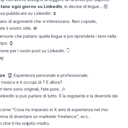
tano ogni giorno su LinkedIn
, in decine di lingue... 🤯
osa pubblicare su LinkedIn: ⏬
lano di argomenti che vi interessano. Non copiate,
 il vostro stile. 💎
persone
che parlano quella lingua e poi riprendete i temi nella
empo. ⌚
ione per i vostri
post su LinkedIn
. 👇
ng
ze
. 🏆 Esperienza personale e professionale.
 musica e ti occupi di ? E allora?
i temi sono originali, fate pure. 🎶
edIn si può parlare di tutto. È la regolarità e la diversità dei
come "Cosa ho imparato in X anni di esperienza nel mio
ima di diventare un marketer freelance", ecc.
o che ti ha colpito molto.