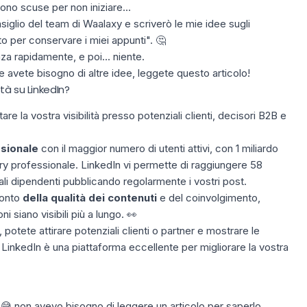
ono scuse per non iniziare...
siglio del
team di Waalaxy
e scriverò le mie idee sugli
o per conservare i miei appunti". 🤔
 rapidamente, e poi... niente.
 avete bisogno di altre idee, leggete questo articolo!
tà su LinkedIn?
re la vostra visibilità
presso potenziali clienti, decisori B2B e
sionale
con il maggior numero di utenti attivi, con 1 miliardo
tory professionale. LinkedIn vi permette di raggiungere 58
ziali dipendenti pubblicando regolarmente i vostri post.
conto
della qualità dei contenuti
e del coinvolgimento,
 siano visibili più a lungo. 👀
, potete attirare
potenziali clienti o partner
e mostrare le
nkedIn è una piattaforma eccellente per migliorare la vostra
, 😅 non avevo bisogno di leggere un articolo per saperlo.