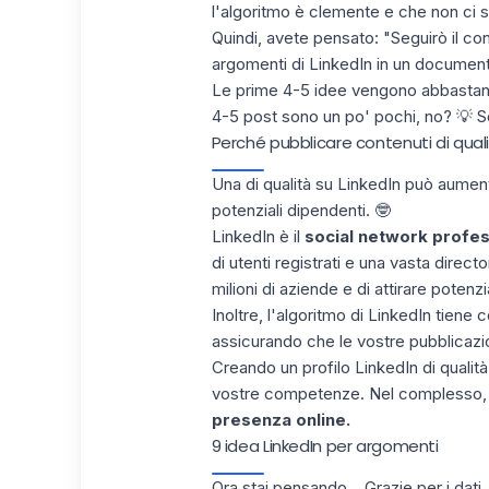
l'algoritmo è clemente e che non ci s
Quindi, avete pensato: "Seguirò il con
argomenti di LinkedIn in un document
Le prime 4-5 idee vengono abbastanza
4-5 post sono un po' pochi, no? 💡 Se
Perché pubblicare contenuti di quali
Una di qualità su LinkedIn può
aumenta
potenziali dipendenti. 🤓
LinkedIn è il
social network profes
di utenti registrati e una vasta direc
milioni di aziende e di attirare poten
Inoltre, l'
algoritmo di LinkedIn
tiene 
assicurando che le vostre pubblicazioni
Creando un profilo LinkedIn di qualità
vostre competenze. Nel complesso, Li
presenza online.
9 idea LinkedIn per argomenti
Ora stai pensando... Grazie per i dati