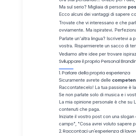
Ma sul serio? Migliaia di persone
pos
Ecco alcuni dei vantaggi di sapere c
Trovate che vi interessano e che par
ovviamente. Ma ispiratevi. Perfezionate
Parlate un'altra lingua?
Iscrivetevi a 
vostra. Risparmierete un sacco di t
Vediamo altre idee per trovare ispiraz
Sviluppare il proprio Personal Brandi
1. Parlare della propria esperienza
Sicuramente avrete delle
competen
Raccontatecelo!
La tua passione
è la
Se non parlate solo di musica e i vostr
La mia opinione personale è che su Link
contenuti che paga.
Iniziate il vostro post con una
slogan
campo", "Cosa avrei voluto sapere pr
2. Raccontaci un'esperienza di lavor