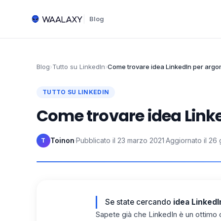
Blog
Blog
›
Tutto su LinkedIn
›
Come trovare idea LinkedIn​ per argo
TUTTO SU LINKEDIN
Come trovare idea Linke
Toinon
·
Pubblicato il
23 marzo 2021
·
Aggiornato il
26 
T
Se state cercando
idea LinkedI
Sapete già che LinkedIn è un ottimo