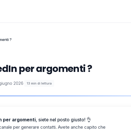
menti ?
dIn​ per argomenti ?
giugno 2026
·
13
min di lettura
n per argomenti
, siete nel posto giusto! 👌
 canale per
generare contatti
. Avete anche capito che