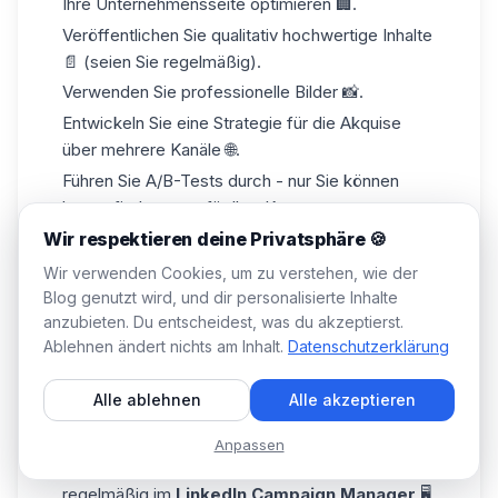
Ihre Unternehmensseite optimieren 🏢.
Veröffentlichen Sie qualitativ hochwertige Inhalte
📄 (seien Sie regelmäßig).
Verwenden Sie professionelle Bilder 📸.
Entwickeln Sie eine Strategie für die
Akquise
über mehrere Kanäle
🌐.
Führen Sie A/B-Tests durch - nur Sie können
herausfinden, was für Ihre Kampagnen am
besten funktioniert 🧪.
Wir respektieren deine Privatsphäre 🍪
Wie können Sie Ihre LinkedIn Ads optimieren?
Wir verwenden Cookies, um zu verstehen, wie der
Blog genutzt wird, und dir personalisierte Inhalte
anzubieten. Du entscheidest, was du akzeptierst.
Auch wenn der LinkedIn-Algorithmus gut
Ablehnen ändert nichts am Inhalt.
Datenschutzerklärung
funktioniert, reicht es nicht, ihn einfach laufen zu
lassen und nichts zu tun . Eigentlich können Sie
Alle ablehnen
Alle akzeptieren
das schon, aber Sie riskieren, dass Sie Ihre
Leistung nicht maximieren 📉.
Anpassen
Am besten ist es, wenn Sie Ihre Anzeigen
regelmäßig im
LinkedIn Campaign Manager
🖥️