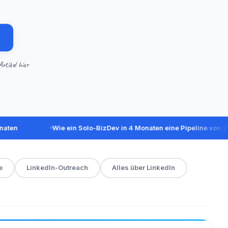
rtikel hier
Wie ein Solo-BizDev in 4 Monaten eine Pipeline von 260k$ au
e
LinkedIn-Outreach
Alles über LinkedIn