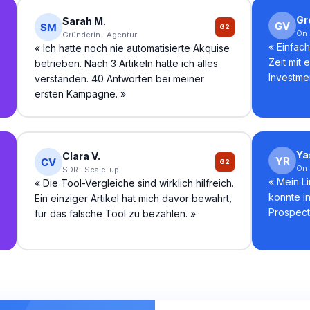
Gr
Sarah M.
G2
On
Gründerin · Agentur
«
Einfach
«
Ich hatte noch nie automatisierte Akquise
Zeit mit 
betrieben. Nach 3 Artikeln hatte ich alles
Investme
verstanden. 40 Antworten bei meiner
ersten Kampagne.
»
Ya
Clara V.
G2
On
SDR · Scale-up
«
Mein Li
«
Die Tool-Vergleiche sind wirklich hilfreich.
konnte in
Ein einziger Artikel hat mich davor bewahrt,
Prospects
für das falsche Tool zu bezahlen.
»