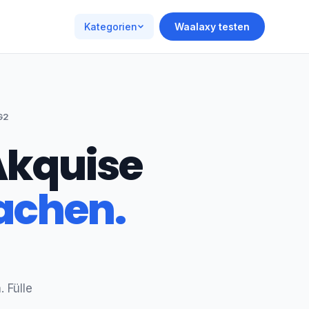
Kategorien
Waalaxy testen
G2
-Akquise
machen.
 Fülle