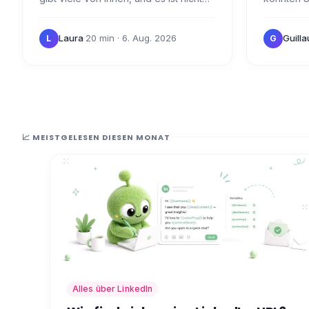
einfach, das passende zu finden.
verwenden
Heute möchte ich es Ihnen mit einem
Merkmale 
Laura
·
20 min
· 6. Aug. 2026
Guill
L
G
kleinen…
Gemeinsa
📈 MEISTGELESEN DIESEN MONAT
Alles über LinkedIn