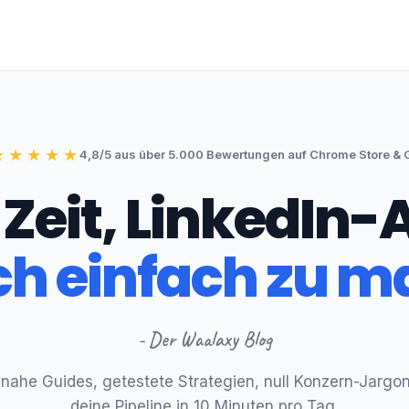
★
★
★
★
★
4,8/5 aus über 5.000 Bewertungen auf Chrome Store & 
 Zeit, LinkedIn
ch einfach zu 
- Der Waalaxy Blog
snahe Guides, getestete Strategien, null Konzern-Jargon.
deine Pipeline in 10 Minuten pro Tag.