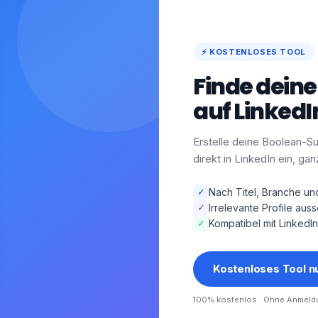
⚡ KOSTENLOSES TOOL
Finde deine
auf LinkedI
Erstelle deine Boolean-S
direkt in LinkedIn ein, gan
✓
Nach Titel, Branche un
✓
Irrelevante Profile aus
✓
Kompatibel mit LinkedIn
Kostenloses Tool n
100% kostenlos · Ohne Anmeld