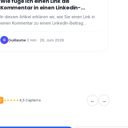
Wie füge ich einen Link als
Kommentar in einen Linkedin-
Beitrag ein?
In diesem Artikel erklären wir, wie Sie einen Link in
einen Kommentar zu einem LinkedIn-Beitrag
einfügen . Klicken Sie manuell auf die Schaltfläche
"Kommentar…
Guillaume
·
2 min
· 26. Juni 2026
G
←
→
★
★
★
★
★
4,5 Capterra
C