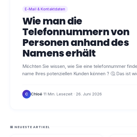
E-Mail & Kontaktdaten
Wie man die
Telefonnummern von
Personen anhand des
Namens erhält
Möchten Sie wissen, wie Sie eine telefonnummer finde
name Ihres potenziellen Kunden können ? 🤔 Das ist wi
denn der direkte Kontakt ist nach wie vor…
·
Chloé
11 Min. Lesezeit
· 26. Juni 2026
C
📅 NEUESTE ARTIKEL