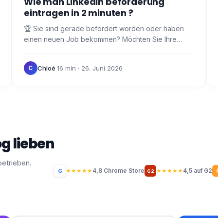
Wie man LinkedIn beförderung
eintragen in 2 minuten ?
🏆 Sie sind gerade befördert worden oder haben
einen neuen Job bekommen? Möchten Sie Ihre
Beförderung bekannt geben und wissen nicht, wie
LinkedIn beförderung…
Chloé
·
16 min
· 26. Juni 2026
C
g lieben
betrieben.
★
★
★
★
★
4,8 Chrome Store
★
★
★
★
★
4,5 auf G2
G
G2