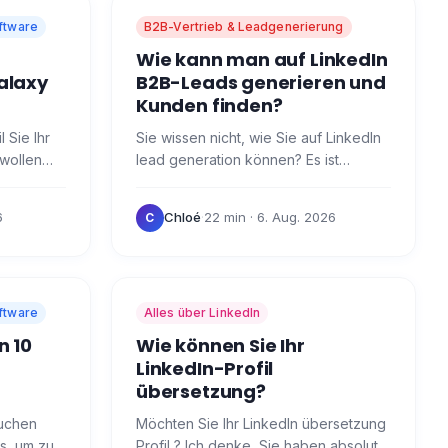
ftware
B2B-Vertrieb & Leadgenerierung
Wie kann man auf LinkedIn
alaxy
B2B-Leads generieren und
Kunden finden?
 Sie Ihr
Sie wissen nicht, wie Sie auf LinkedIn
 wollen
lead generation können? Es ist
nft
unerlässlich, um Kunden zu finden und
Waalaxy.
Ihr Unternehmen auf den Weg zu
6
Chloé
·
22 min
· 6. Aug. 2026
C
bringen! 🚀 Bevor…
ftware
Alles über LinkedIn
n 10
Wie können Sie Ihr
LinkedIn-Profil
übersetzung?
suchen
Möchten Sie Ihr LinkedIn übersetzung
s, um zu
Profil ? Ich denke, Sie haben absolut