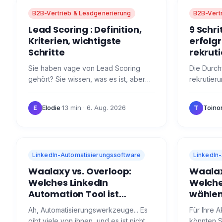
B2B-Vertrieb & Leadgenerierung
B2B-Vert
Lead Scoring : Definition,
9 Schri
Kriterien, wichtigste
erfolg
Schritte
rekru
Sie haben vage von Lead Scoring
Die Durch
gehört? Sie wissen, was es ist, aber
rekrutier
Sie wissen nicht, wie man es umsetzt?
eine Ange
Wir erklären es Ihnen hier! Was ist
Personalab
Elodie
·
13 min
· 6. Aug. 2026
Toino
E
T
Lead Scoring?…
vor, Sie 
LinkedIn-Automatisierungssoftware
LinkedIn
Waalaxy vs. Overloop:
Waalaxy
Welches LinkedIn
Welches
Automation Tool ist
wählen
besser?
Ah, Automatisierungswerkzeuge... Es
Für Ihre A
gibt viele von ihnen, und es ist nicht
könnten S