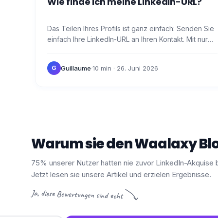
Wie finde ich meine LinkedIn-URL?
Das Teilen Ihres Profils ist ganz einfach: Senden Sie
einfach Ihre LinkedIn-URL an Ihren Kontakt. Mit nur
einem Klick wird er direkt zu Ihrem Profil…
Guillaume
·
10 min
· 26. Juni 2026
G
Warum sie den Waalaxy Blo
75% unserer Nutzer hatten nie zuvor LinkedIn-Akquise 
Jetzt lesen sie unsere Artikel und erzielen Ergebnisse.
Ja, diese Bewertungen sind echt