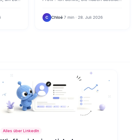
aalaxy
Recht, das zu tun! Die Übersetzung
enn Sie
Ihres LinkedIn-Profils ist ein Mehrwert
6
Chloé
·
7 min
· 28. Juli 2026
C
für Sie:…
Alles über LinkedIn