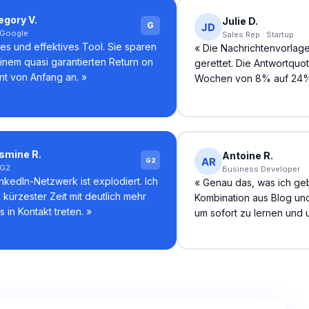
egory V.
Julie D.
G
 Google
Sales Rep · Startup
es und effektives Tool. Sie sparen
«
Die Nachrichtenvorlag
einem quasi garantierten Return on
gerettet. Die Antwortquot
nt von Anfang an.
»
Wochen von 8% auf 24%
smine R.
Antoine R.
G2
 G2
Business Developer
nkedIn-Netzwerk ist explodiert. Ich
«
Genau das, was ich ge
 kürzester Zeit mit deutlich mehr
Kombination aus Blog und 
 in Kontakt treten.
»
um sofort zu lernen und