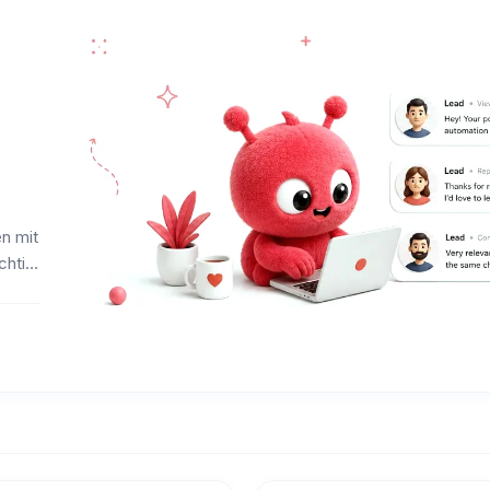
n mit
chtig,