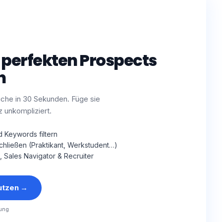
 perfekten Prospects
n
uche in 30 Sekunden. Füge sie
z unkompliziert.
d Keywords filtern
schließen (Praktikant, Werkstudent…)
, Sales Navigator & Recruiter
utzen
→
ung