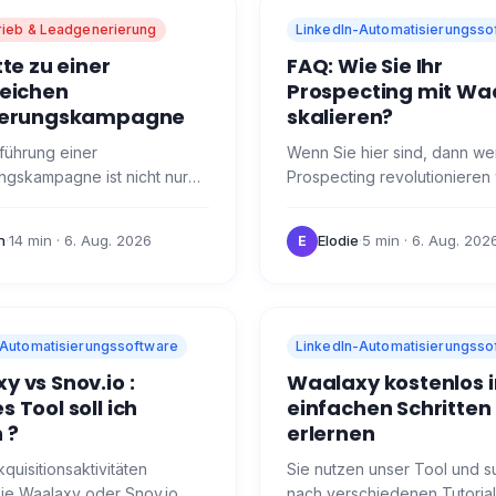
rieb & Leadgenerierung
LinkedIn-Automatisierungsso
tte zu einer
FAQ: Wie Sie Ihr
reichen
Prospecting mit Wa
tierungskampagne
skalieren?
führung einer
Wenn Sie hier sind, dann weil
ungskampagne ist nicht nur
Prospecting revolutionieren
legenheit der
und Sie haben von der Anku
teilung. 👀 Stellen Sie sich
unserer Revolution gehört: 
n
·
14 min
· 6. Aug. 2026
Elodie
·
5 min
· 6. Aug. 202
E
gewinnen Talente, die über…
😜 Hier sind die…
-Automatisierungssoftware
LinkedIn-Automatisierungsso
 vs Snov.io :
Waalaxy kostenlos i
 Tool soll ich
einfachen Schritten
 ?
erlernen
kquisitionsaktivitäten
Sie nutzen unser Tool und 
ie Waalaxy oder Snov.io
nach verschiedenen Tutorial