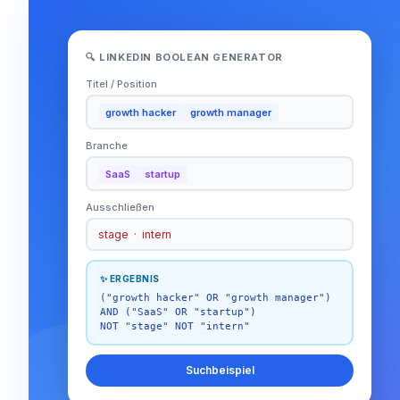
🔍 LINKEDIN BOOLEAN GENERATOR
Titel / Position
growth hacker
growth manager
Branche
SaaS
startup
Ausschließen
stage · intern
✨ ERGEBNIS
("growth hacker" OR "growth manager")
AND ("SaaS" OR "startup")
NOT "stage" NOT "intern"
Suchbeispiel