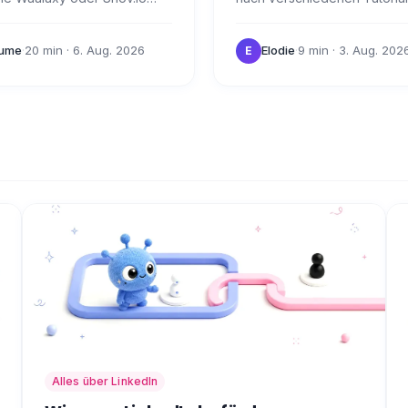
. Heute werden wir uns die
erfahren, wie man sich in W
dieser beiden Tools, ihre
ausbilden lassen kann? 💌 W
aume
·
20 min
· 6. Aug. 2026
Elodie
·
9 min
· 3. Aug. 202
E
mkeiten und…
Waalaxy nutzen und…
Alles über LinkedIn