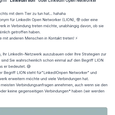
riff
“LinkedIn lion”
oder LinkedIn Open Networker
chts mit dem Tier zu tun hat... hahaha
ronym für LinkedIn Open Networker (LION), 🤓 oder eine
werk
in Verbindung treten
möchte, unabhängig davon, ob sie
nlich getroffen haben.
 mit anderen Menschen in Kontakt treten! ⚡
n,
Ihr LinkedIn-Netzwerk auszubauen
oder Ihre Strategien zur
sind Sie wahrscheinlich schon einmal auf den Begriff LION
s er bedeutet. 😅
er Begriff LION steht für
"LinkedI
On
pen
Networker
" und
erk erweitern möchte und viele Verbindungen hat.
e meisten
Verbindungsanfragen
annehmen, auch wenn sie den
oder keine
gegenseitigen Verbindungen*
haben (wir werden