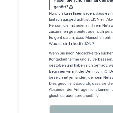
Haben Sie schon einmal den Beg
gehört? 🦁
Nun, ich kann Ihnen sagen, dass es ni
Einfach ausgedrückt ist LION ein Ak
Person, die
mit jedem
in ihrem Netz
zusammen gearbeitet oder sich persö
Es geht darum, dass Menschen online
Was ist ein LinkedIn LION ?
Wenn Sie nach Möglichkeiten suche
Kontaktaufnahme und zu verbessern, 
gestoßen und haben sich gefragt, wa
Beginnen wir mit der Definition. 👉 D
bezeichnet jemanden, der sein Netzw
Dies geschieht dadurch, dass sie di
Absender der Anfrage nicht kennen 
gleich darüber sprechen!). 💡