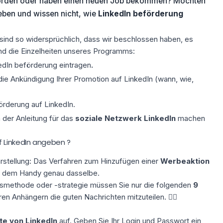
worden oder haben einen neuen Job bekommen? Möchten
eben und wissen nicht, wie
LinkedIn beförderung
ind so widersprüchlich, dass wir beschlossen haben, es
sind die Einzelheiten unseres Programms:
dIn beförderung eintragen
.
 die Ankündigung Ihrer Promotion auf LinkedIn (wann, wie,
örderung auf LinkedIn.
n der Anleitung für das
soziale Netzwerk LinkedIn
machen
 LinkedIn angeben ?
arstellung: Das Verfahren zum Hinzufügen einer
Werbeaktion
f dem Handy genau dasselbe.
smethode oder -strategie müssen Sie nur die folgenden
9
en Anhängern die guten Nachrichten mitzuteilen. 👇🏼
e von LinkedIn
auf. Geben Sie Ihr Login und Passwort ein,