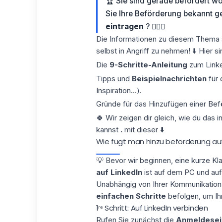
🏆 Sie sind gerade befördert 
Sie Ihre Beförderung bekannt g
eintragen
? 🤦🏻‍♀️
Die Informationen zu diesem Thema s
selbst in Angriff zu nehmen! ⬇️ Hier 
Die
9-Schritte-Anleitung
zum Linke
Tipps und
Beispielnachrichten
für
Inspiration...).
Gründe für das Hinzufügen einer Bef
🍀 Wir zeigen dir gleich, wie du das i
kannst
.
mit dieser ⬇️
Wie fügt man hinzu beförderung auf
💡 Bevor wir beginnen, eine kurze Kl
auf LinkedIn
ist auf dem PC und au
Unabhängig von Ihrer Kommunikation
einfachen Schritte
befolgen, um Ihr
1ʳᵉ Schritt: Auf LinkedIn verbinden
Rufen Sie zunächst die
Anmeldeseit