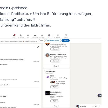
inkedIn Experience
nkedIn-Profilseite. ⬆️ Um Ihre Beförderung hinzuzufügen,
rfahrung"
aufrufen. ⬇️
m unteren Rand des Bildschirms.