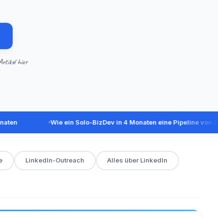
rtikel hier
Wie ein Solo-BizDev in 4 Monaten eine Pipeline von 260k$ a
e
LinkedIn-Outreach
Alles über LinkedIn