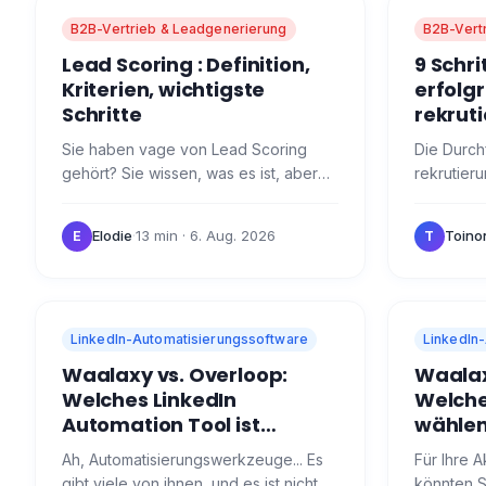
B2B-Vertrieb & Leadgenerierung
B2B-Vert
Lead Scoring : Definition,
9 Schri
Kriterien, wichtigste
erfolg
Schritte
rekru
Sie haben vage von Lead Scoring
Die Durch
gehört? Sie wissen, was es ist, aber
rekrutier
Sie wissen nicht, wie man es umsetzt?
eine Ange
Wir erklären es Ihnen hier! Was ist
Personalab
Elodie
·
13 min
· 6. Aug. 2026
Toino
E
T
Lead Scoring?…
vor, Sie 
LinkedIn-Automatisierungssoftware
LinkedIn
Waalaxy vs. Overloop:
Waalaxy
Welches LinkedIn
Welches
Automation Tool ist
wählen
besser?
Ah, Automatisierungswerkzeuge... Es
Für Ihre A
gibt viele von ihnen, und es ist nicht
könnten S