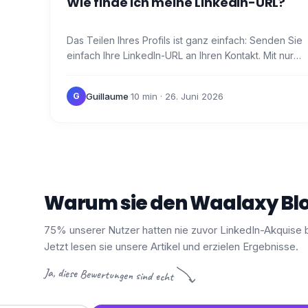
Wie finde ich meine LinkedIn-URL?
Das Teilen Ihres Profils ist ganz einfach: Senden Sie
einfach Ihre LinkedIn-URL an Ihren Kontakt. Mit nur
einem Klick wird er direkt zu Ihrem Profil…
Guillaume
·
10 min
· 26. Juni 2026
G
Warum sie den Waalaxy Blo
75% unserer Nutzer hatten nie zuvor LinkedIn-Akquise 
Jetzt lesen sie unsere Artikel und erzielen Ergebnisse.
Ja, diese Bewertungen sind echt