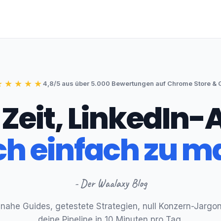
★
★
★
★
★
4,8/5 aus über 5.000 Bewertungen auf Chrome Store & 
 Zeit, LinkedIn
ch einfach zu 
- Der Waalaxy Blog
snahe Guides, getestete Strategien, null Konzern-Jargon.
deine Pipeline in 10 Minuten pro Tag.