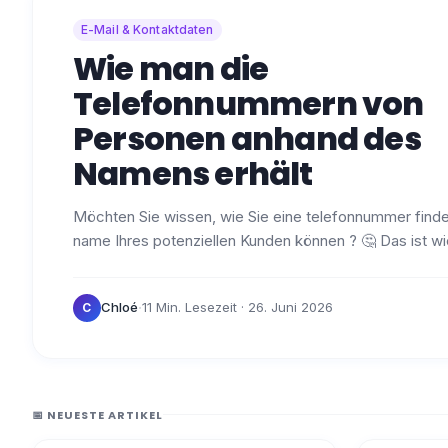
E-Mail & Kontaktdaten
Wie man die
Telefonnummern von
Personen anhand des
Namens erhält
Möchten Sie wissen, wie Sie eine telefonnummer finde
name Ihres potenziellen Kunden können ? 🤔 Das ist wi
denn der direkte Kontakt ist nach wie vor…
·
Chloé
11 Min. Lesezeit
· 26. Juni 2026
C
📅 NEUESTE ARTIKEL