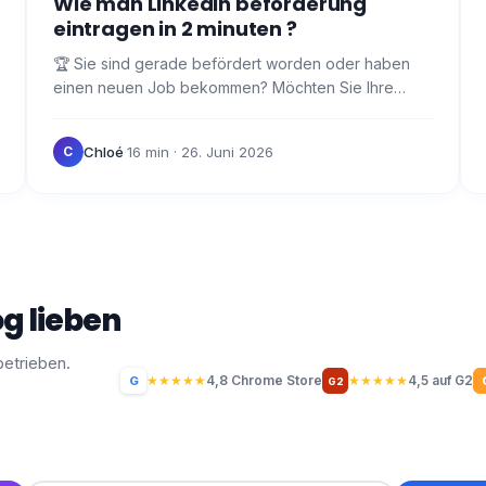
Wie man LinkedIn beförderung
eintragen in 2 minuten ?
🏆 Sie sind gerade befördert worden oder haben
einen neuen Job bekommen? Möchten Sie Ihre
Beförderung bekannt geben und wissen nicht, wie
LinkedIn beförderung…
Chloé
·
16 min
· 26. Juni 2026
C
g lieben
betrieben.
★
★
★
★
★
4,8 Chrome Store
★
★
★
★
★
4,5 auf G2
G
G2