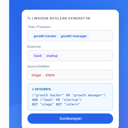
🔍 LINKEDIN BOOLEAN GENERATOR
Titel / Position
growth hacker
growth manager
Branche
SaaS
startup
Ausschließen
stage · intern
✨ ERGEBNIS
("growth hacker" OR "growth manager")
AND ("SaaS" OR "startup")
NOT "stage" NOT "intern"
Suchbeispiel