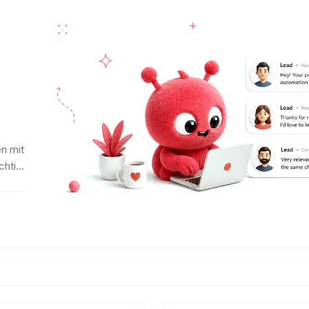
n mit
chtig,