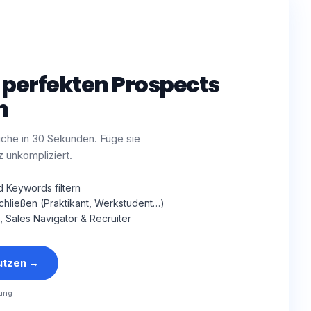
 perfekten Prospects
n
uche in 30 Sekunden. Füge sie
z unkompliziert.
d Keywords filtern
schließen (Praktikant, Werkstudent…)
, Sales Navigator & Recruiter
utzen
→
ung