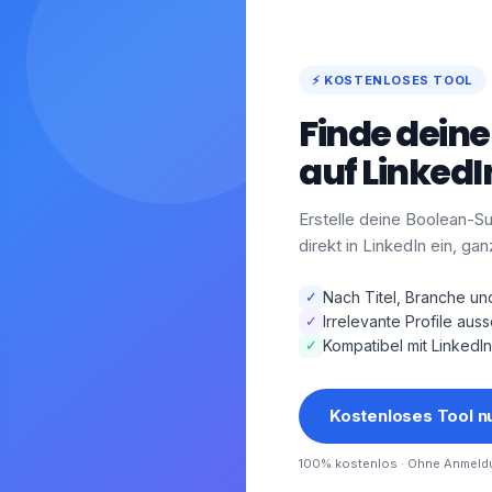
⚡ KOSTENLOSES TOOL
Finde deine
auf LinkedI
Erstelle deine Boolean-S
direkt in LinkedIn ein, gan
✓
Nach Titel, Branche un
✓
Irrelevante Profile aus
✓
Kompatibel mit LinkedIn
Kostenloses Tool n
100% kostenlos · Ohne Anmeld