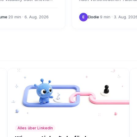
. Heute werden wir uns die
erfahren, wie man sich in W
dieser beiden Tools, ihre
ausbilden lassen kann? 💌 W
aume
·
20 min
· 6. Aug. 2026
Elodie
·
9 min
· 3. Aug. 202
E
mkeiten und…
Waalaxy nutzen und…
Alles über LinkedIn