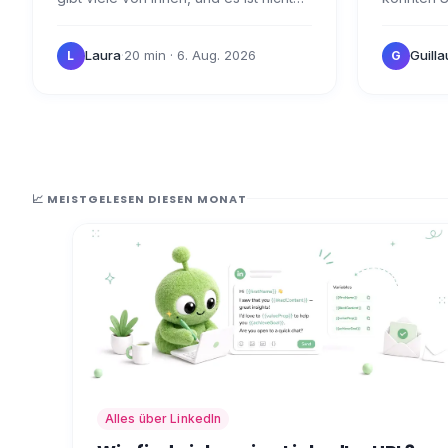
einfach, das passende zu finden.
verwenden
Heute möchte ich es Ihnen mit einem
Merkmale 
Laura
·
20 min
· 6. Aug. 2026
Guill
L
G
kleinen…
Gemeinsa
📈 MEISTGELESEN DIESEN MONAT
Alles über LinkedIn