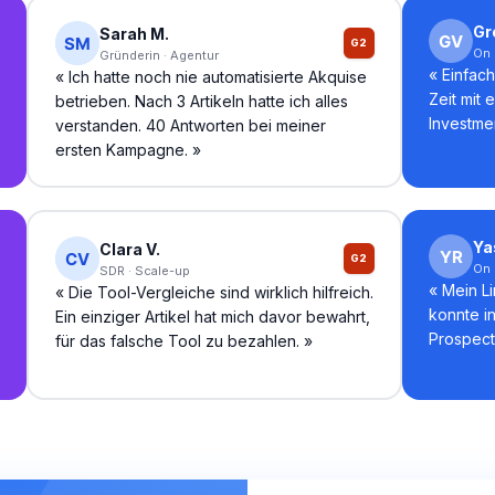
Gr
Sarah M.
G2
On
Gründerin · Agentur
«
Einfach
«
Ich hatte noch nie automatisierte Akquise
Zeit mit 
betrieben. Nach 3 Artikeln hatte ich alles
Investme
verstanden. 40 Antworten bei meiner
ersten Kampagne.
»
Ya
Clara V.
G2
On
SDR · Scale-up
«
Mein Li
«
Die Tool-Vergleiche sind wirklich hilfreich.
konnte in
Ein einziger Artikel hat mich davor bewahrt,
Prospects
für das falsche Tool zu bezahlen.
»