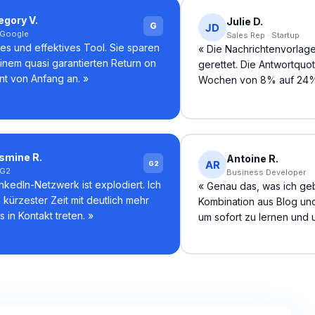
egory V.
Julie D.
G
 Google
Sales Rep · Startup
es und effektives Tool. Sie sparen
«
Die Nachrichtenvorlag
einem quasi garantierten Return on
gerettet. Die Antwortquot
nt von Anfang an.
»
Wochen von 8% auf 24%
smine R.
Antoine R.
G2
 G2
Business Developer
nkedIn-Netzwerk ist explodiert. Ich
«
Genau das, was ich ge
 kürzester Zeit mit deutlich mehr
Kombination aus Blog und 
 in Kontakt treten.
»
um sofort zu lernen und