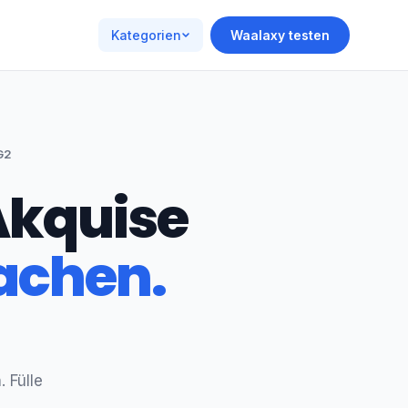
Kategorien
Waalaxy testen
G2
-Akquise
machen.
 Fülle