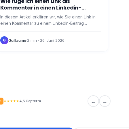
Wie füge ich einen Link als
Kommentar in einen Linkedin-
Beitrag ein?
In diesem Artikel erklären wir, wie Sie einen Link in
einen Kommentar zu einem LinkedIn-Beitrag
einfügen . Klicken Sie manuell auf die Schaltfläche
"Kommentar…
Guillaume
·
2 min
· 26. Juni 2026
G
←
→
★
★
★
★
★
4,5 Capterra
C