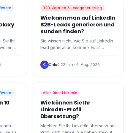
ftware
B2B-Vertrieb & Leadgenerierung
Wie kann man auf LinkedIn
alaxy
B2B-Leads generieren und
Kunden finden?
 Sie Ihr
Sie wissen nicht, wie Sie auf LinkedIn
 wollen
lead generation können? Es ist
nft
unerlässlich, um Kunden zu finden und
Waalaxy.
Ihr Unternehmen auf den Weg zu
6
Chloé
·
22 min
· 6. Aug. 2026
C
bringen! 🚀 Bevor…
ftware
Alles über LinkedIn
n 10
Wie können Sie Ihr
LinkedIn-Profil
übersetzung?
suchen
Möchten Sie Ihr LinkedIn übersetzung
s, um zu
Profil ? Ich denke, Sie haben absolut