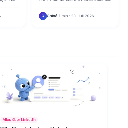
aalaxy
Recht, das zu tun! Die Übersetzung
enn Sie
Ihres LinkedIn-Profils ist ein Mehrwert
6
Chloé
·
7 min
· 28. Juli 2026
C
für Sie:…
Alles über LinkedIn