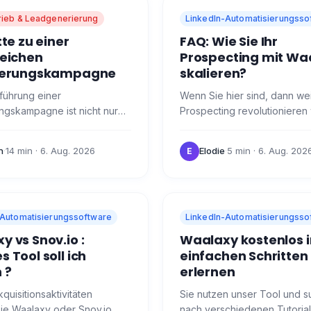
rieb & Leadgenerierung
LinkedIn-Automatisierungsso
tte zu einer
FAQ: Wie Sie Ihr
reichen
Prospecting mit Wa
tierungskampagne
skalieren?
führung einer
Wenn Sie hier sind, dann weil
ungskampagne ist nicht nur
Prospecting revolutionieren
legenheit der
und Sie haben von der Anku
teilung. 👀 Stellen Sie sich
unserer Revolution gehört: 
n
·
14 min
· 6. Aug. 2026
Elodie
·
5 min
· 6. Aug. 202
E
gewinnen Talente, die über…
😜 Hier sind die…
-Automatisierungssoftware
LinkedIn-Automatisierungsso
 vs Snov.io :
Waalaxy kostenlos i
 Tool soll ich
einfachen Schritten
 ?
erlernen
kquisitionsaktivitäten
Sie nutzen unser Tool und 
ie Waalaxy oder Snov.io
nach verschiedenen Tutorial