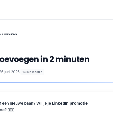
n 2 minuten
toevoegen in 2 minuten
26 juni 2026
·
16
min leestijd
 een nieuwe baan? Wil je je
LinkedIn promotie
? 🤦🏻‍♀️