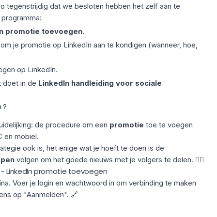
zo tegenstrijdig dat we besloten hebben het zelf aan te
ns programma:
In promotie toevoegen.
 om je promotie op LinkedIn aan te kondigen (wanneer, hoe,
gen op LinkedIn.
t doet in de
LinkedIn handleiding voor sociale
 ?
uidelijking: de procedure om een
promotie
toe te voegen
C en mobiel.
egie ook is, het enige wat je hoeft te doen is de
appen
volgen om het goede nieuws met je volgers te delen. 👇🏼
In - LinkedIn promotie toevoegen
na. Voer je login en wachtwoord in om verbinding te maken
gens op "Aanmelden". 🔗