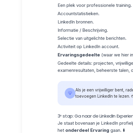
Een plek voor professionele training.
Accountstatistieken.
LinkedIn bronnen.
Informatie / Beschrijving.
Selectie van uitgelichte berichten.
Activiteit op LinkedIn account.
Ervaringsgedeelte
(waar we hier i
Gedeelte details: projecten, vrijwill
examenresultaten, beheerste talen, o
Als je een vrijwilliger bent, r
💡
toevoegen LinkedIn
te lezen. 
3ᵉ stap: Ga naar de LinkedIn Experie
Je staat bovenaan je LinkedIn profie
het
onderdeel Ervaring
gaan. ⬇️