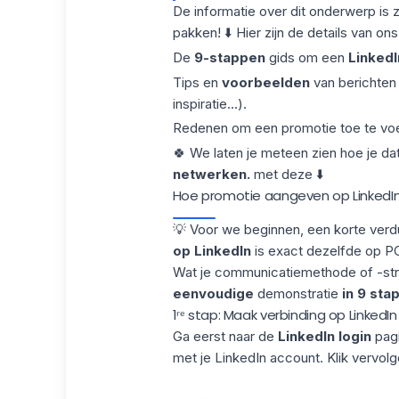
De informatie over dit onderwerp is 
pakken! ⬇️ Hier zijn de details van o
De
9-stappen
gids om een
Linked
Tips en
voorbeelden
van berichten
inspiratie...).
Redenen om een promotie toe te voe
🍀 We laten je meteen zien hoe je da
netwerken.
met deze ⬇️
Hoe promotie aangeven op LinkedIn
💡 Voor we beginnen, een korte verd
op LinkedIn
is exact dezelfde op P
Wat je communicatiemethode of -strat
eenvoudige
demonstratie
in 9 st
1ʳᵉ stap: Maak verbinding op Linked
Ga eerst naar de
LinkedIn login
pagi
met je LinkedIn account. Klik vervol