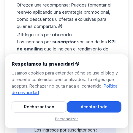
Ofrezca una recompensa
: Puedes fomentar el
reenvío aplicando una
estrategia promocional
,
como descuentos u ofertas exclusivas para
quienes compartan. 🎁
#11: Ingresos por abonado
Los ingresos por
suscriptor
son uno de los
KPI
de emailing
que le indican el rendimiento de
cada correo electrónico de su
campaña de
email
.
Respetamos tu privacidad 🍪
Cómo puedo conocer los ingresos por
Usamos cookies para entender cómo se usa el blog y
suscriptor?
ofrecerte contenidos personalizados. Tú eliges qué
➡️ Cálculo: Ingresos por abonado = (ingresos
aceptas. Rechazar no quita nada al contenido.
Política
totales generados / número total de abonados)
de privacidad
Rechazar todo
Aceptar todo
Ejemplo:
- 2000 € generados.
Personalizar
- 1000 abonados.
Los ingresos por suscriptor son :