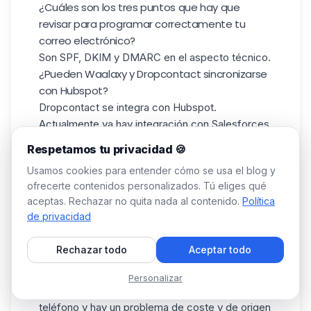
¿Cuáles son los tres puntos que hay que
revisar para programar correctamente tu
correo electrónico?
Son SPF, DKIM y DMARC en el aspecto técnico.
¿Pueden Waalaxy y Dropcontact sincronizarse
con Hubspot?
Dropcontact se integra con Hubspot.
Actualmente ya hay integración con Salesforces
y Pipedrive. Introduces tu nombre, apellidos y
Respetamos tu privacidad 🍪
empresa en el
CRM
y todo se rellena
Usamos cookies para entender cómo se usa el blog y
automáticamente. Detectamos los duplicados,
ofrecerte contenidos personalizados. Tú eliges qué
los fusionamos automáticamente y recuperamos
aceptas. Rechazar no quita nada al contenido.
Política
los emails de la empresa para enriquecer y
de privacidad
añadimos el cargo de las personas que trabajan
en esa empresa.
Rechazar todo
Aceptar todo
¿Podemos incluir las llamadas en frío como
último punto de contacto?
Personalizar
En primer lugar, hay que tener el número de
teléfono y hay un problema de coste y de origen