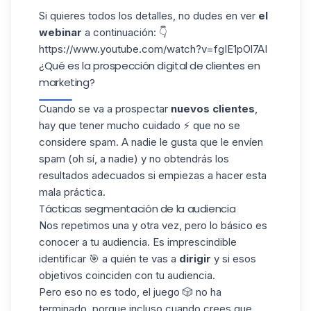
Si quieres todos los detalles, no dudes en ver
el
webinar
a continuación: 👇
https://www.youtube.com/watch?v=fgIE1pOl7AI
¿Qué es la prospección digital de clientes en
marketing?
Cuando se va a prospectar
nuevos clientes
,
hay que tener mucho cuidado ⚡ que no se
considere spam. A nadie le gusta que le envíen
spam (oh sí, a nadie) y no obtendrás los
resultados adecuados si empiezas a hacer esta
mala práctica.
Tácticas segmentación de la audiencia
Nos repetimos una y otra vez, pero lo básico es
conocer a tu
audiencia
. Es imprescindible
identificar 🎯 a quién te vas a
dirigir
y si esos
objetivos coinciden con tu audiencia.
Pero eso no es todo, el juego 🎲 no ha
terminado, porque incluso cuando crees que